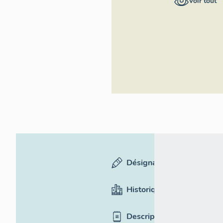
Voir tout
Rhône-Alpes,
Inventaire
général du
patrimoine
culturel
Désignation
Historique
Description