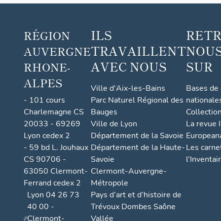
ILS
RET
RÉGION
TRAVAILLENT
NOUS
AUVERGNE
AVEC NOUS
SUR
RHONE-
ALPES
Ville d'Aix-les-Bains
Bases de
- 101 cours
Parc Naturel Régional des
nationale
Charlemagne CS
Bauges
Collectio
20033 - 69269
Ville de Lyon
La revue I
Lyon cedex 2
Département de la Savoie
European
- 59 bd L. Jouhaux
Département de la Haute-
Les carne
CS 90706 -
Savoie
l'Inventai
63050 Clermont-
Clermont-Auvergne-
Ferrand cedex 2
Métropole
Lyon 04 26 73
Pays d’art et d’histoire de
40 00 -
Trévoux Dombes Saône
Clermont-
Vallée