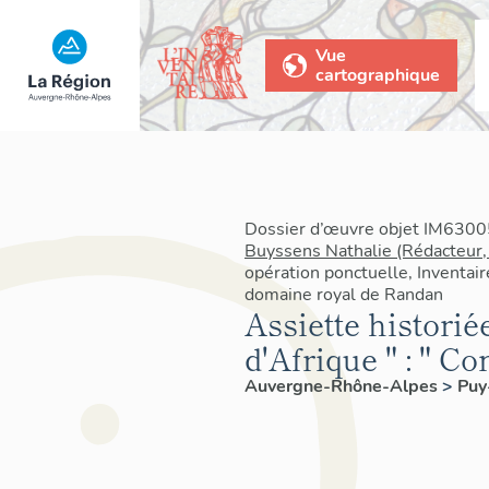
Vue
cartographique
Dossier d’œuvre objet IM63005
Buyssens Nathalie (Rédacteur,
opération ponctuelle, Inventair
domaine royal de Randan
Assiette historié
d'Afrique " : " C
Auvergne-Rhône-Alpes
>
Pu