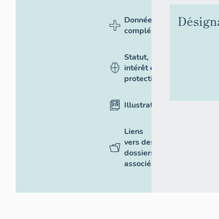
Désign
Données
complémentaires
Statut,
intérêt et
protection
Illustrations
Liens
vers des
dossiers
associés