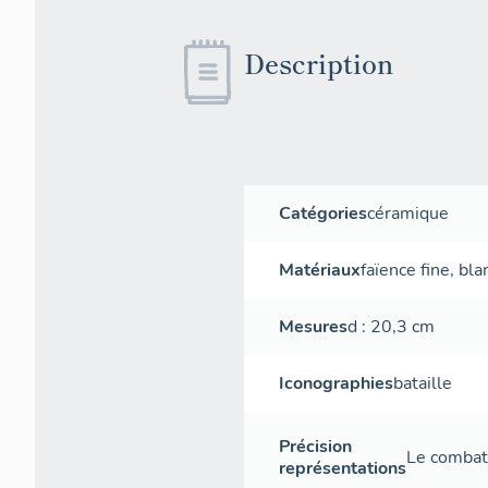
Description
Catégories
céramique
Matériaux
faïence fine
,
bla
Mesures
d
: 20,3
cm
Iconographies
bataille
Précision
Le combat
représentations