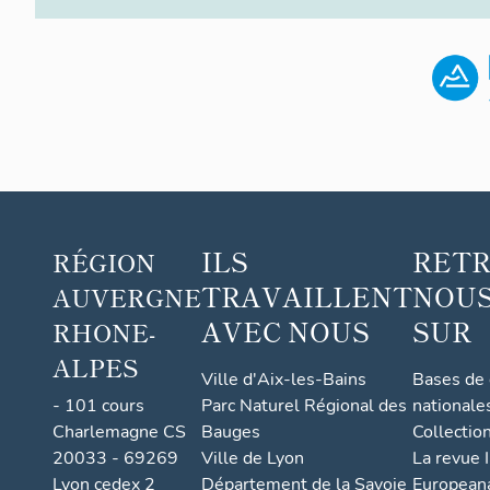
ILS
RET
RÉGION
TRAVAILLENT
NOUS
AUVERGNE
AVEC NOUS
SUR
RHONE-
ALPES
Ville d'Aix-les-Bains
Bases de
- 101 cours
Parc Naturel Régional des
nationale
Charlemagne CS
Bauges
Collectio
20033 - 69269
Ville de Lyon
La revue I
Lyon cedex 2
Département de la Savoie
European