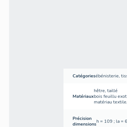
Catégories
ébénisterie
,
tis
hêtre
,
taillé
Matériaux
bois feuillu exo
matériau textile
Précision
h = 109 ; la = 
dimensions