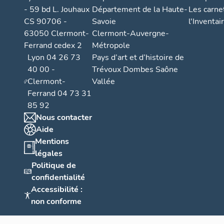
- 59 bd L. Jouhaux
Département de la Haute-
Les carne
CS 90706 -
Savoie
l'Inventai
63050 Clermont-
Clermont-Auvergne-
Ferrand cedex 2
Métropole
Lyon 04 26 73
Pays d’art et d’histoire de
40 00 -
Trévoux Dombes Saône
Clermont-
Vallée
Ferrand 04 73 31
85 92
Nous contacter
Aide
Mentions
légales
Politique de
confidentialité
Accessibilité :
non conforme