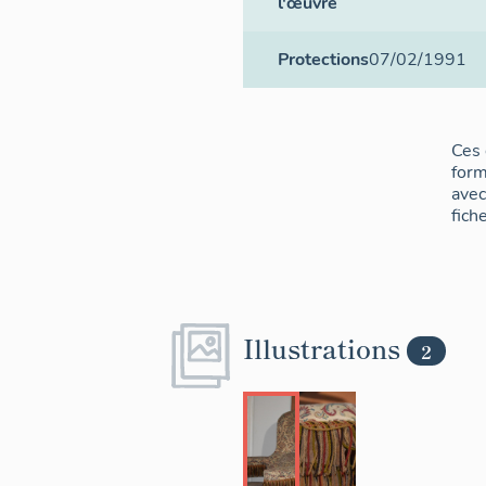
l'œuvre
Protections
07/02/1991
Ces 
for
avec
fich
Illustrations
2