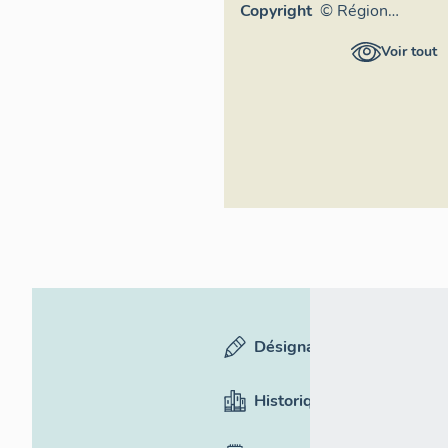
Copyright
© Région
Auvergne-
Voir tout
Rhône-Alpes,
Inventaire
général du
patrimoine
culturel
Désignation
Historique