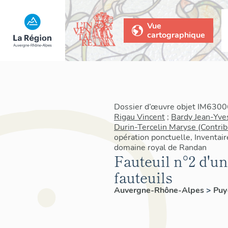
Vue
cartographique
Dossier d’œuvre objet IM63006
Rigau Vincent
;
Bardy Jean-Yve
Durin-Tercelin Maryse (Contrib
opération ponctuelle, Inventair
domaine royal de Randan
Fauteuil n°2 d'u
fauteuils
Auvergne-Rhône-Alpes
>
Pu