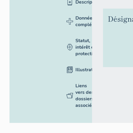
Description
Désign
Données
complémentaires
Statut,
intérêt et
protection
Illustrations
Liens
vers des
dossiers
associés