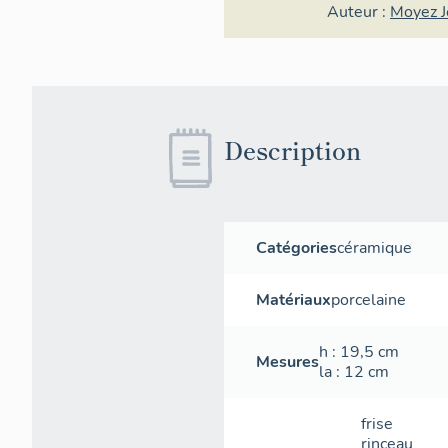
Auteur :
Moyez J
Description
Catégories
céramique
Matériaux
porcelaine
h
: 19,5
cm
Mesures
la
: 12
cm
frise
rinceau