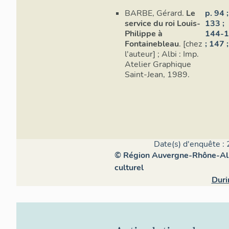
BARBE, Gérard.
Le
p. 94 ;
service du roi Louis-
133 ;
Philippe à
144-
Fontainebleau
. [chez
; 147 ;
l'auteur] ; Albi : Imp.
Atelier Graphique
Saint-Jean, 1989.
Date(s) d'enquête : 
© Région Auvergne-Rhône-Alpe
culturel
Duri