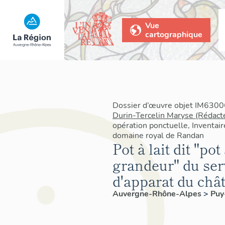
Vue
cartographique
Dossier d’œuvre objet IM63006
Durin-Tercelin Maryse (Rédact
opération ponctuelle, Inventair
domaine royal de Randan
Pot à lait dit "po
grandeur" du serv
d'apparat du châ
Auvergne-Rhône-Alpes
>
Pu