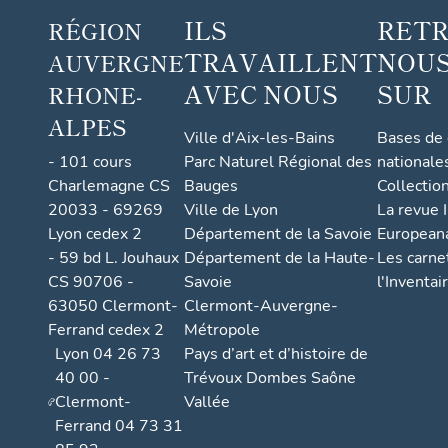
ILS
RET
RÉGION
TRAVAILLENT
NOUS
AUVERGNE
AVEC NOUS
SUR
RHONE-
ALPES
Ville d'Aix-les-Bains
Bases de
- 101 cours
Parc Naturel Régional des
nationale
Charlemagne CS
Bauges
Collectio
20033 - 69269
Ville de Lyon
La revue I
Lyon cedex 2
Département de la Savoie
European
- 59 bd L. Jouhaux
Département de la Haute-
Les carne
CS 90706 -
Savoie
l'Inventai
63050 Clermont-
Clermont-Auvergne-
Ferrand cedex 2
Métropole
Lyon 04 26 73
Pays d’art et d’histoire de
40 00 -
Trévoux Dombes Saône
Clermont-
Vallée
Ferrand 04 73 31