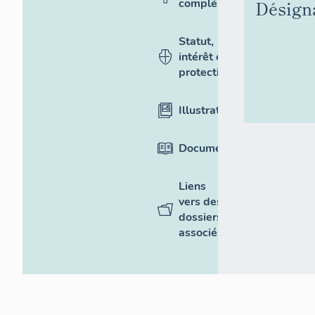
Désign
complémentaires
Statut,
intérêt et
protection
Illustrations
Documentation
Liens
vers des
dossiers
associés