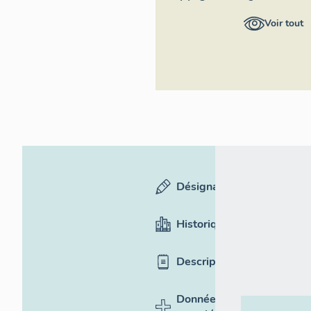
Auvergne-
Voir tout
Rhône-Alpes,
Inventaire
général du
patrimoine
culturel
Désignation
Historique
Description
Données