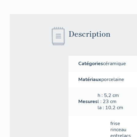
Description
Catégories
céramique
Matériaux
porcelaine
h
: 5,2
cm
Mesures
l
: 23
cm
la
: 10,2
cm
frise
rinceau
entrelacs