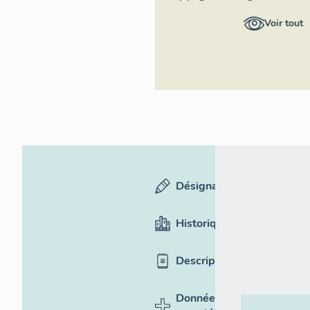
Auvergne-
Voir tout
Rhône-Alpes,
Inventaire
général du
patrimoine
culturel
Désignation
Historique
Description
Données