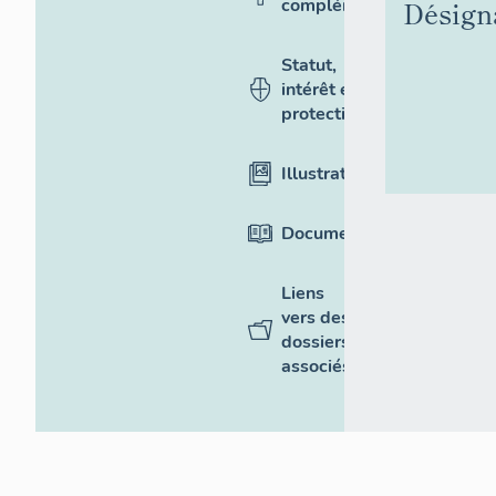
Désign
complémentaires
Statut,
intérêt et
protection
Illustrations
Documentation
Liens
vers des
dossiers
associés