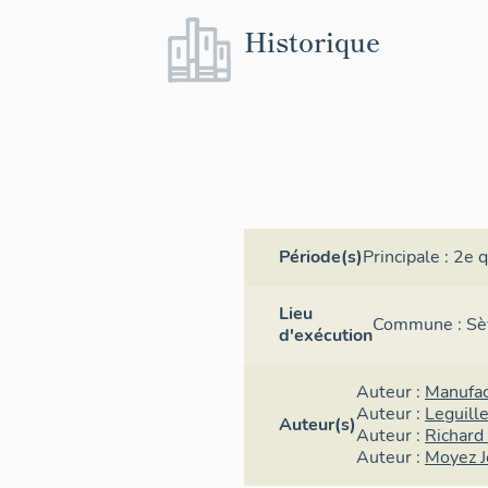
Historique
Période(s)
Principale :
2e q
Lieu
Commune :
Sè
d'exécution
Auteur :
Manufac
Auteur :
Leguill
Auteur(s)
Auteur :
Richard
Auteur :
Moyez J