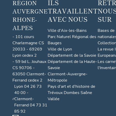
ILS
RET
RÉGION
TRAVAILLENT
NOUS
AUVERGNE
AVEC NOUS
SUR
RHONE-
ALPES
Ville d'Aix-les-Bains
Bases de
- 101 cours
Parc Naturel Régional des
nationale
Charlemagne CS
Bauges
Collectio
20033 - 69269
Ville de Lyon
La revue I
Lyon cedex 2
Département de la Savoie
European
- 59 bd L. Jouhaux
Département de la Haute-
Les carne
CS 90706 -
Savoie
l'Inventai
63050 Clermont-
Clermont-Auvergne-
Ferrand cedex 2
Métropole
Lyon 04 26 73
Pays d’art et d’histoire de
40 00 -
Trévoux Dombes Saône
Clermont-
Vallée
Ferrand 04 73 31
85 92