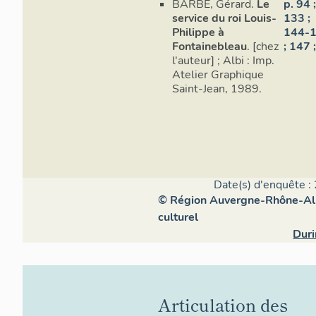
BARBE, Gérard.
Le
p. 94 ;
service du roi Louis-
133 ;
Philippe à
144-
Fontainebleau
. [chez
; 147 ;
l'auteur] ; Albi : Imp.
Atelier Graphique
Saint-Jean, 1989.
Date(s) d'enquête :
© Région Auvergne-Rhône-Alpe
culturel
Duri
Articulation des