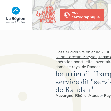
Vue
cartographique
Dossier d’œuvre objet IM63006
Durin-Tercelin Maryse (Rédact
opération ponctuelle, Inventair
domaine royal de Randan
beurrier dit "bar
service dit "serv
de Randan"
Auvergne-Rhône-Alpes
>
Pu