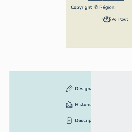
Copyright
© Région
Auvergne-
Voir tout
Rhône-Alpes,
Inventaire
général du
patrimoine
culturel
Désignation
Historique
Description