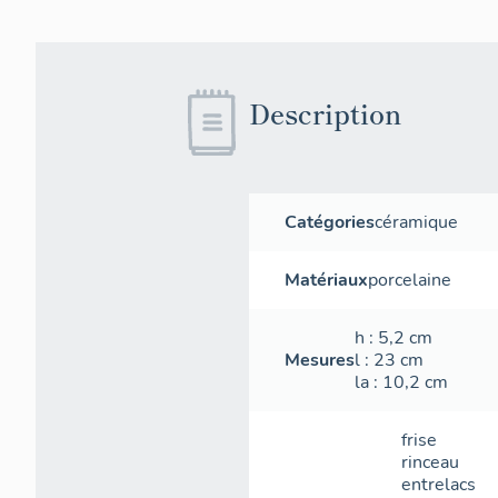
Description
Catégories
céramique
Matériaux
porcelaine
h
: 5,2
cm
Mesures
l
: 23
cm
la
: 10,2
cm
frise
rinceau
entrelacs