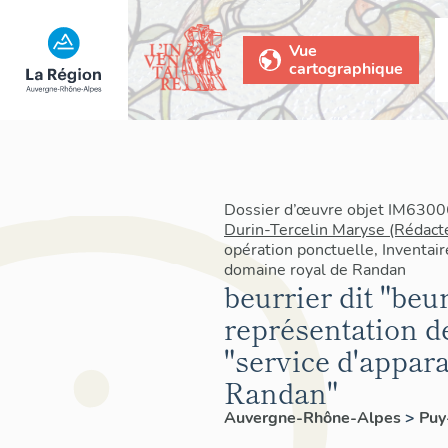
Vue
cartographique
Dossier d’œuvre objet IM63006
Durin-Tercelin Maryse (Rédact
opération ponctuelle, Inventair
domaine royal de Randan
beurrier dit "beu
représentation de
"service d'appar
Randan"
Auvergne-Rhône-Alpes
>
Pu