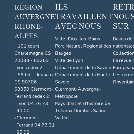
ILS
RET
RÉGION
TRAVAILLENT
NOUS
AUVERGNE
AVEC NOUS
SUR
RHONE-
ALPES
Ville d'Aix-les-Bains
Bases de
- 101 cours
Parc Naturel Régional des
nationale
Charlemagne CS
Bauges
Collectio
20033 - 69269
Ville de Lyon
La revue I
Lyon cedex 2
Département de la Savoie
European
- 59 bd L. Jouhaux
Département de la Haute-
Les carne
CS 90706 -
Savoie
l'Inventai
63050 Clermont-
Clermont-Auvergne-
Ferrand cedex 2
Métropole
Lyon 04 26 73
Pays d’art et d’histoire de
40 00 -
Trévoux Dombes Saône
Clermont-
Vallée
Ferrand 04 73 31
85 92