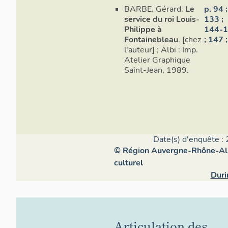
BARBE, Gérard.
Le
p. 94 ;
service du roi Louis-
133 ;
Philippe à
144-
Fontainebleau
. [chez
; 147 ;
l'auteur] ; Albi : Imp.
Atelier Graphique
Saint-Jean, 1989.
Date(s) d'enquête : 
© Région Auvergne-Rhône-Alpe
culturel
Duri
Articulation des