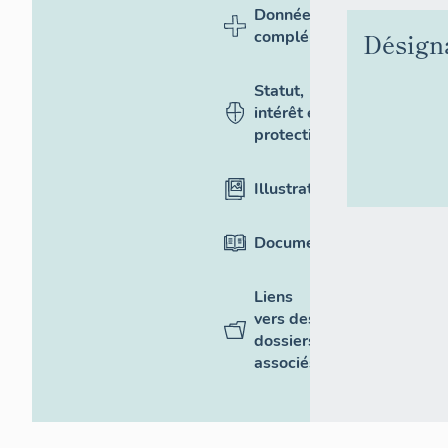
Données
Désign
complémentaires
Statut,
intérêt et
protection
Illustrations
Documentation
Liens
vers des
dossiers
associés