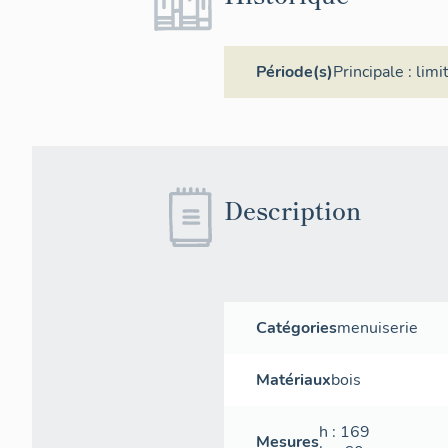
Période(s)
Principale :
limi
Description
Catégories
menuiserie
Matériaux
bois
h
: 169
Mesures