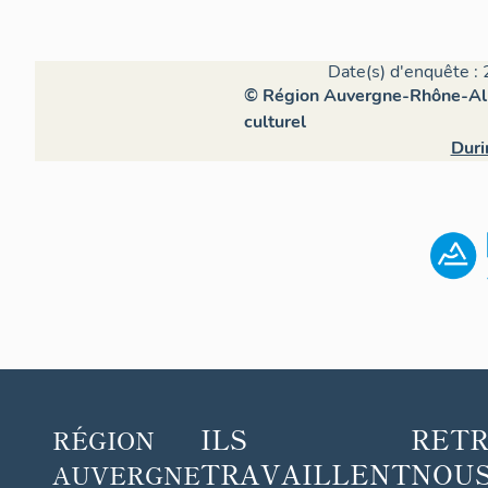
Date(s) d'enquête : 
© Région Auvergne-Rhône-Alpe
culturel
Duri
ILS
RET
RÉGION
TRAVAILLENT
NOUS
AUVERGNE