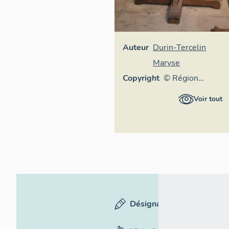
Auteur
Durin-Tercelin
Maryse
Copyright
© Région
Auvergne-
Voir tout
Rhône-Alpes,
Inventaire
général du
patrimoine
culturel
Désignation