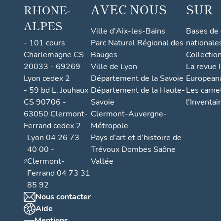
AVEC NOUS
SUR
RHONE-
ALPES
Ville d'Aix-les-Bains
Bases de
- 101 cours
Parc Naturel Régional des
nationale
Charlemagne CS
Bauges
Collectio
20033 - 69269
Ville de Lyon
La revue I
Lyon cedex 2
Département de la Savoie
European
- 59 bd L. Jouhaux
Département de la Haute-
Les carne
CS 90706 -
Savoie
l'Inventai
63050 Clermont-
Clermont-Auvergne-
Ferrand cedex 2
Métropole
Lyon 04 26 73
Pays d’art et d’histoire de
40 00 -
Trévoux Dombes Saône
Clermont-
Vallée
Ferrand 04 73 31
85 92
Nous contacter
Aide
Mentions