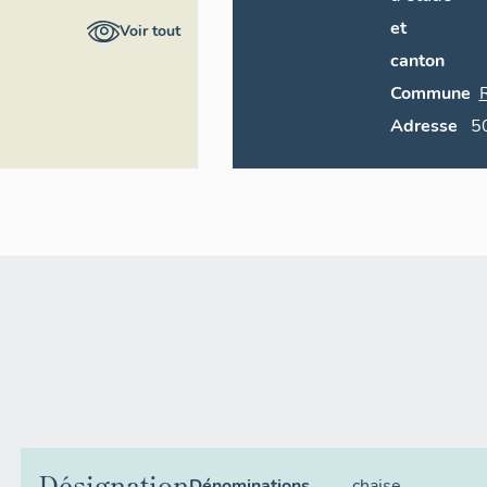
ral du patrimoine
et
Voir tout
canton
Commune
Adresse
5
Désignation
Dénominations
chaise