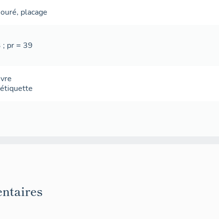
jouré
,
placage
 ; pr = 39
uvre
 étiquette
ntaires