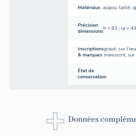
Matériaux
acajou
,
taillé
,
a
Précision
h = 83 ; la = 43
dimensions
Inscriptions
gravé
,
sur l'œ
& marques
manuscrit
,
sur
État de
conservation
Données compléme