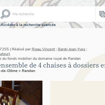
Accéder à la recherche avancée
7255 | Réalisé par
Rigau Vincent
;
Bardy Jean-Yves
;
uteur)
re du fonds mobilier du domaine royal de Randan
ensemble de 4 chaises à dossiers e
y-de-Dôme
>
Randan