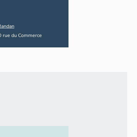
Randan
0
rue du
Commerce