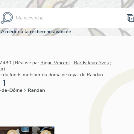
Accéder à la recherche avancée
7480 | Réalisé par
Rigau Vincent
;
Bardy Jean-Yves
;
ur)
re du fonds mobilier du domaine royal de Randan
 1
y-de-Dôme
>
Randan