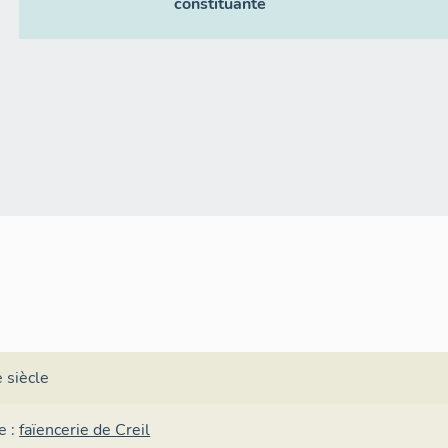
constituante
 siècle
e :
faïencerie de Creil