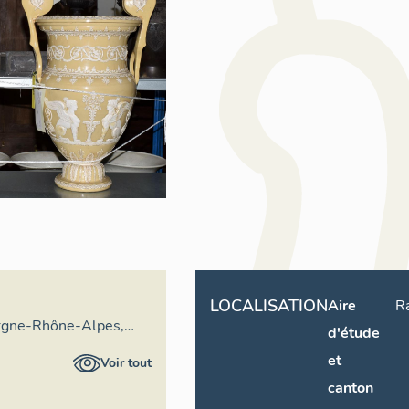
LOCALISATION
Aire
R
rgne-Rhône-Alpes,
d'étude
ral du patrimoine
et
Voir tout
canton