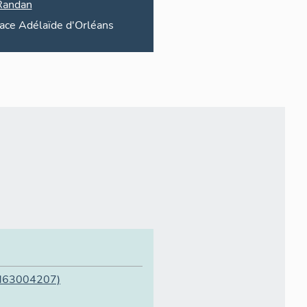
Randan
lace
Adélaïde d'Orléans
M63004207)