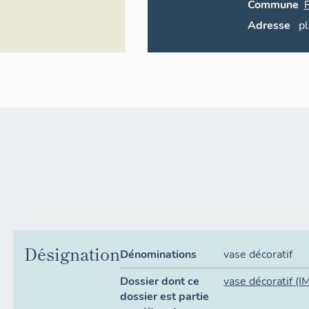
Commune
Adresse
p
Désignation
Dénominations
vase décoratif
Dossier dont ce
vase décoratif
(I
dossier est partie