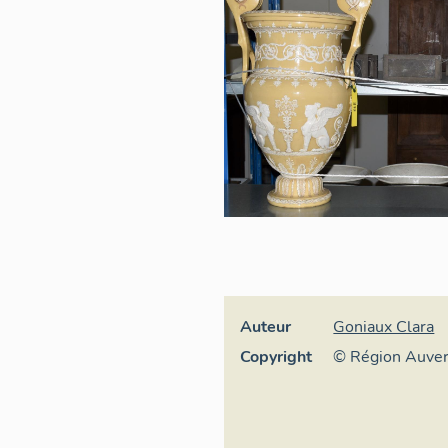
Auteur
Goniaux Clara
Copyright
© Région Auve
Inventaire géné
culturel