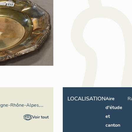
LOCALISATION
Aire
R
rgne-Rhône-Alpes,
d'étude
ral du patrimoine
et
Voir tout
canton