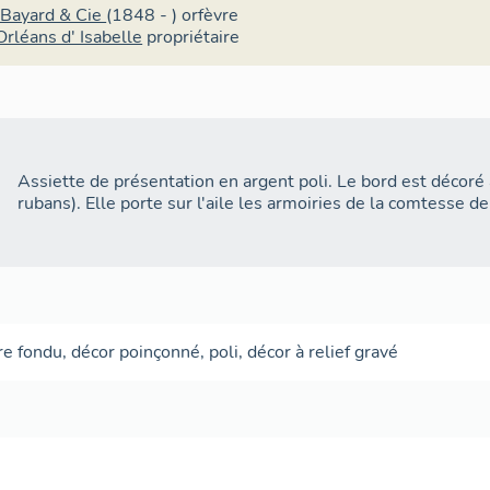
 Bayard & Cie
(1848 - )
orfèvre
Orléans d' Isabelle
propriétaire
Assiette de présentation en argent poli. Le bord est décoré à 
rubans). Elle porte sur l'aile les armoiries de la comtesse de
re
fondu
,
décor poinçonné
,
poli
,
décor à relief gravé