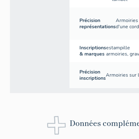
Précision
Armoiries 
représentations
d'une cord
Inscriptions
estampille
& marques
armoiries
,
gra
Précision
Armoiries sur 
inscriptions
Données compléme