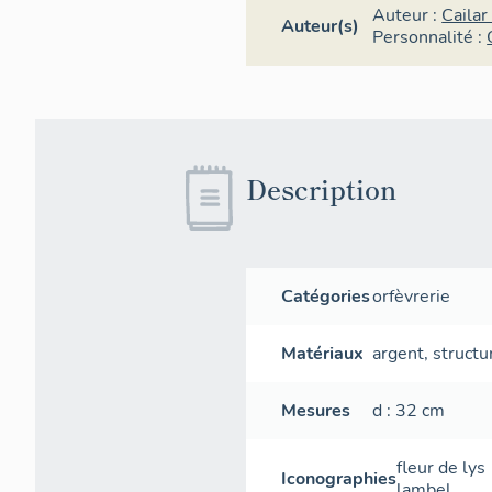
Auteur :
Cailar
Auteur(s)
Personnalité :
Description
Catégories
orfèvrerie
Matériaux
argent
,
structu
Mesures
d
: 32
cm
fleur de lys
Iconographies
lambel