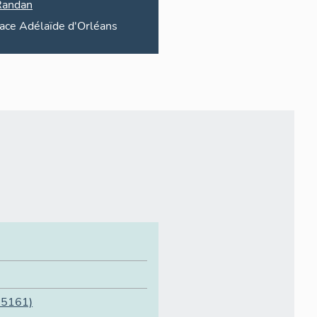
Randan
ace
Adélaïde d'Orléans
05161)