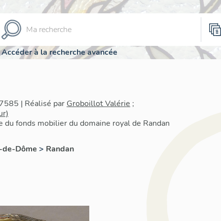
Accéder à la recherche avancée
7585 | Réalisé par
Groboillot Valérie
;
ur)
re du fonds mobilier du domaine royal de Randan
y-de-Dôme
>
Randan