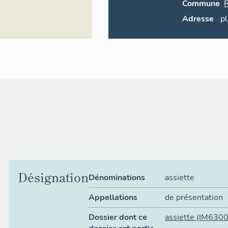
Commune
Adresse
pl
Désignation
Dénominations
assiette
Appellations
de présentation
Dossier dont ce
assiette
(IM630