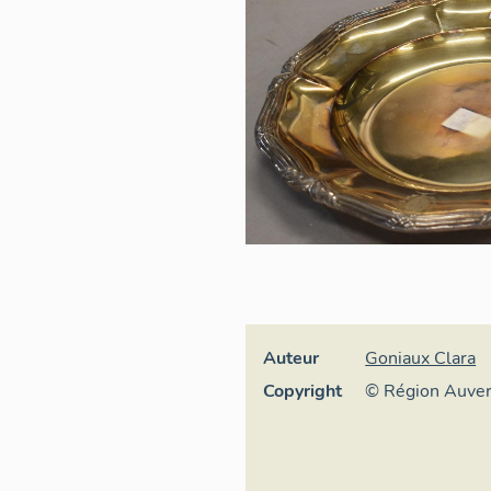
Auteur
Goniaux Clara
Copyright
© Région Auve
Inventaire géné
culturel