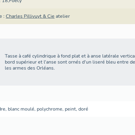
 : 18,Foecy
e :
Charles Pillivuyt & Cie
atelier
Tasse à café cylindrique à fond plat et à anse latérale vertic
bord supérieur et l'anse sont ornés d'un liseré bleu entre de
les armes des Orléans.
dre
,
blanc
moulé
,
polychrome
,
peint
,
doré