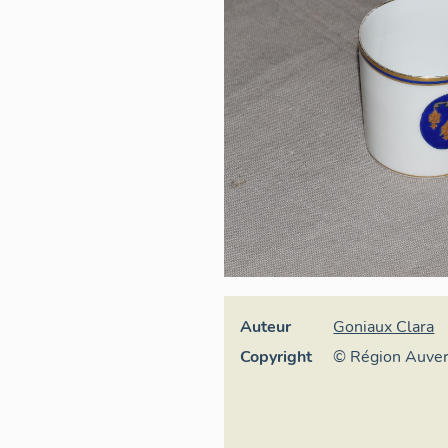
Auteur
Goniaux Clara
Copyright
© Région Auve
Inventaire géné
culturel