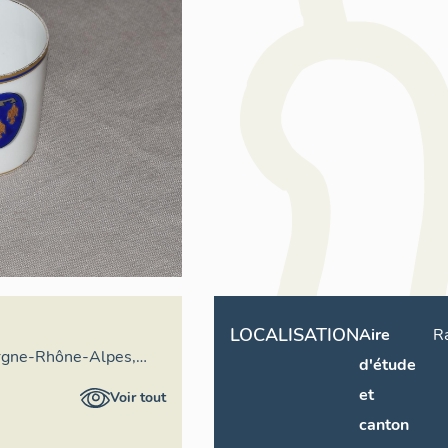
LOCALISATION
Aire
R
rgne-Rhône-Alpes,
d'étude
ral du patrimoine
et
Voir tout
canton