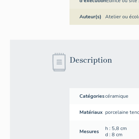
d'exécution
Édifice ou site
Auteur(s)
Atelier ou écol
Description
Catégories
céramique
Matériaux
porcelaine ten
h
: 5,8
cm
Mesures
d
: 8
cm