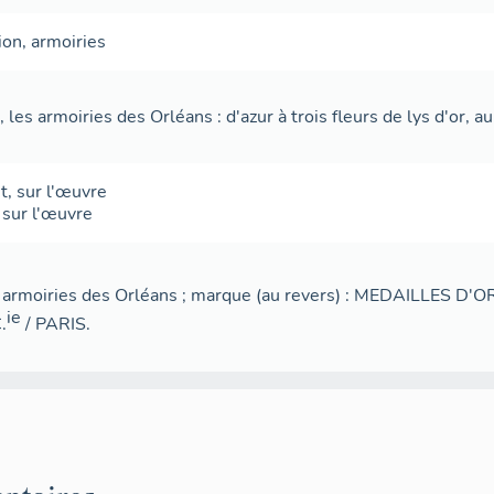
ion
,
armoiries
, les armoiries des Orléans : d'azur à trois fleurs de lys d'or, a
t
,
sur l'œuvre
,
sur l'œuvre
es armoiries des Orléans ; marque (au revers) : MEDAILLES D'
ie
.
/ PARIS.