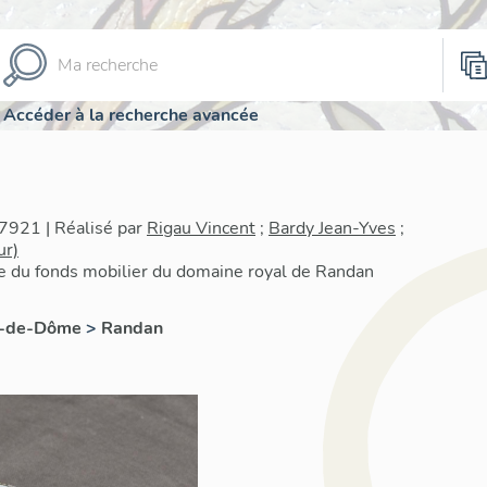
Accéder à la recherche avancée
7921 | Réalisé par
Rigau Vincent
;
Bardy Jean-Yves
;
ur)
re du fonds mobilier du domaine royal de Randan
y-de-Dôme
>
Randan