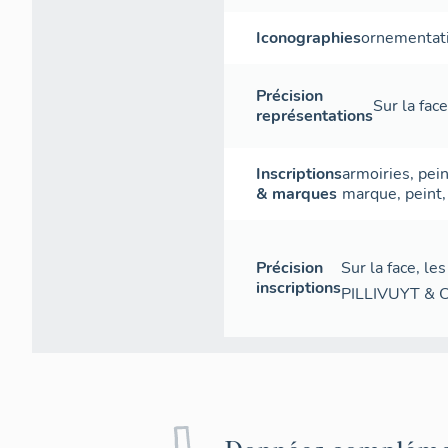
Iconographies
ornementat
Précision
Sur la face
représentations
Inscriptions
armoiries
,
pein
& marques
marque
,
peint
Précision
Sur la face, l
inscriptions
PILLIVUYT & C