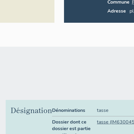
Commune
Adresse
p
Désignation
Dénominations
tasse
Dossier dont ce
tasse
(IM63004
dossier est partie