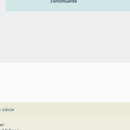
constituante
 siècle
er