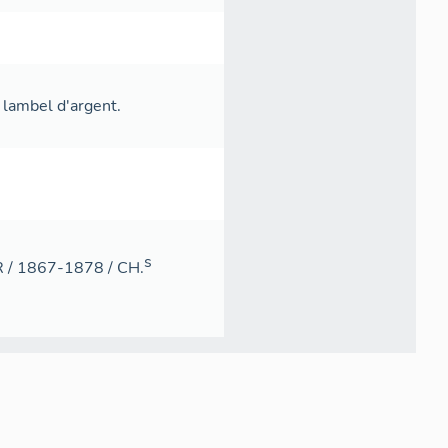
u lambel d'argent.
s
OR / 1867-1878 / CH.