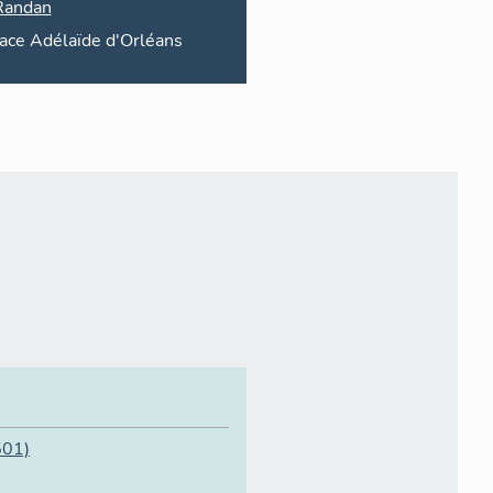
Randan
lace
Adélaïde d'Orléans
501)