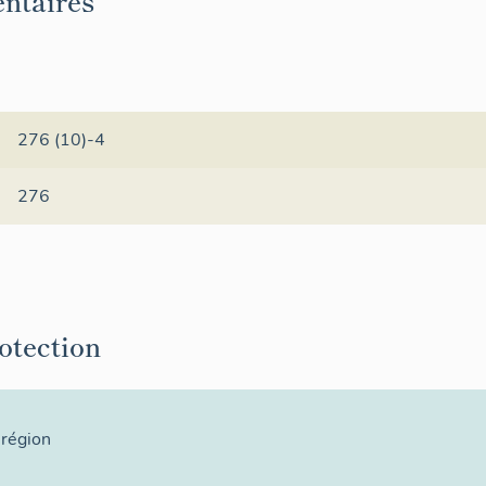
ntaires
276 (10)-4
276
rotection
 région