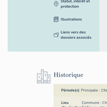
Statut, intérêt et
protection
Illustrations
Liens vers des
dossiers associés
Historique
Période(s)
Principale :
19e
Lieu
Commune :
Ch