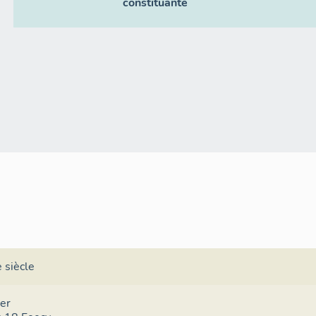
constituante
 siècle
er