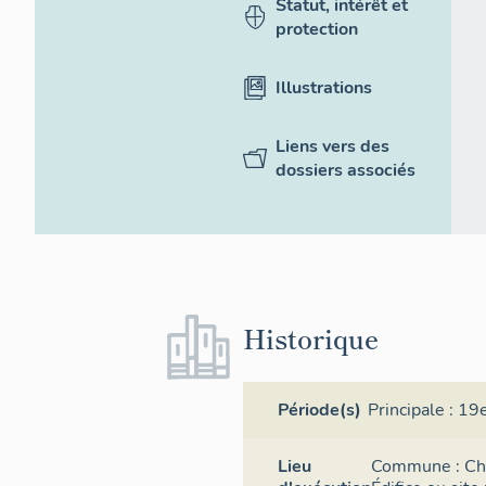
Statut, intérêt et
protection
Illustrations
Liens vers des
dossiers associés
Historique
Période(s)
Principale :
19e
Lieu
Commune :
Ch