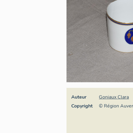
Auteur
Goniaux Clara
Copyright
© Région Auve
Inventaire géné
culturel