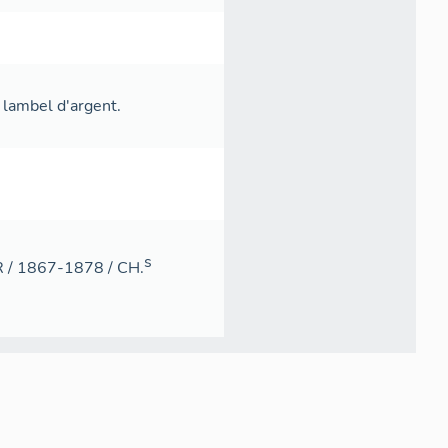
u lambel d'argent.
s
OR / 1867-1878 / CH.