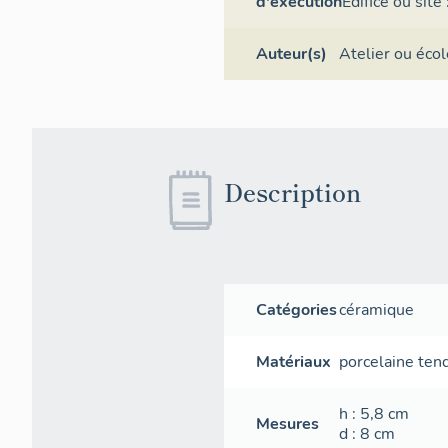
d'exécution
Édifice ou site
Auteur(s)
Atelier ou écol
Description
Catégories
céramique
Matériaux
porcelaine ten
h
: 5,8
cm
Mesures
d
: 8
cm