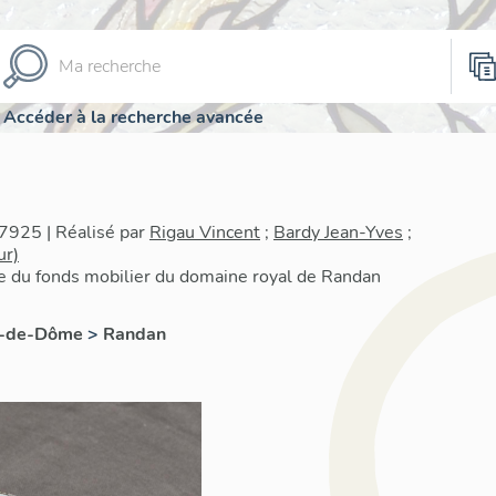
Accéder à la recherche avancée
7925 | Réalisé par
Rigau Vincent
;
Bardy Jean-Yves
;
ur)
re du fonds mobilier du domaine royal de Randan
y-de-Dôme
>
Randan