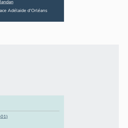
Randan
lace
Adélaïde d'Orléans
501)