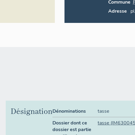
Commune
Adresse
p
Désignation
Dénominations
tasse
Dossier dont ce
tasse
(IM63004
dossier est partie