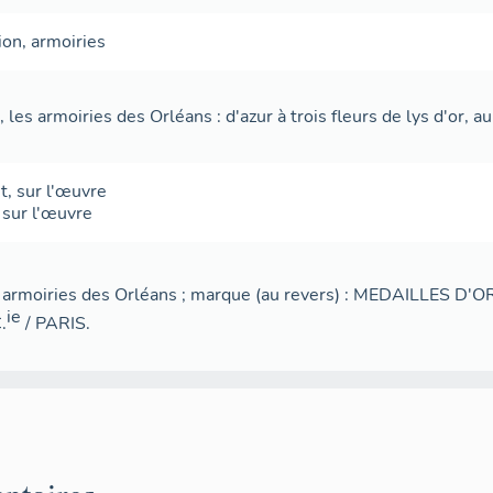
ion
,
armoiries
, les armoiries des Orléans : d'azur à trois fleurs de lys d'or, a
t
,
sur l'œuvre
,
sur l'œuvre
es armoiries des Orléans ; marque (au revers) : MEDAILLES D'
ie
.
/ PARIS.