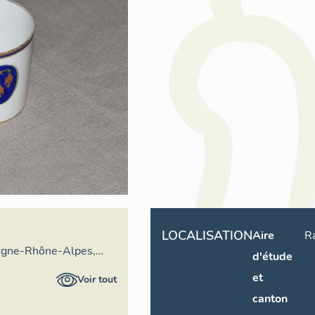
LOCALISATION
Aire
R
rgne-Rhône-Alpes,
d'étude
ral du patrimoine
et
Voir tout
canton