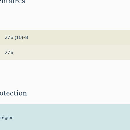
ntaires
276 (10)-8
276
rotection
 région