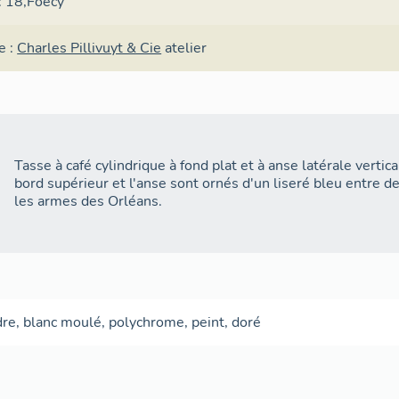
 : 18,Foecy
e :
Charles Pillivuyt & Cie
atelier
Tasse à café cylindrique à fond plat et à anse latérale vertic
bord supérieur et l'anse sont ornés d'un liseré bleu entre de
les armes des Orléans.
dre
,
blanc
moulé
,
polychrome
,
peint
,
doré