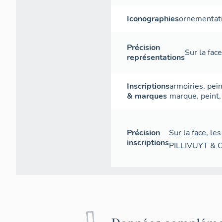
Iconographies
ornementat
Précision
Sur la face
représentations
Inscriptions
armoiries
,
pein
& marques
marque
,
peint
Précision
Sur la face, l
inscriptions
PILLIVUYT & C