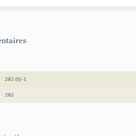
ntaires
282 (5)-1
282