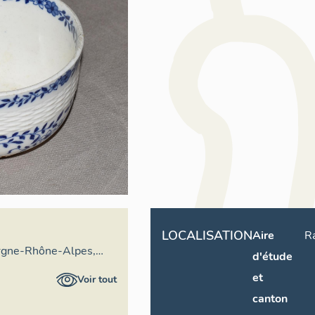
LOCALISATION
Aire
R
rgne-Rhône-Alpes,
d'étude
ral du patrimoine
et
Voir tout
canton