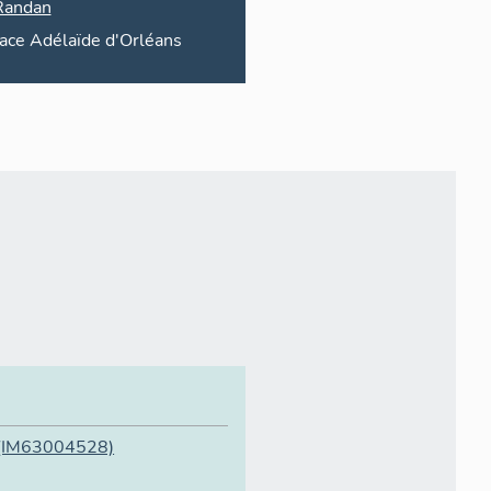
Randan
lace
Adélaïde d'Orléans
(IM63004528)