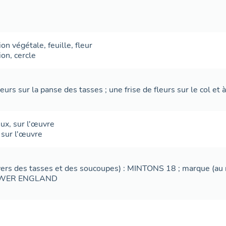
ion végétale
,
feuille
,
fleur
ion
,
cercle
urs sur la panse des tasses ; une frise de fleurs sur le col et à 
eux
,
sur l'œuvre
,
sur l'œuvre
ers des tasses et des soucoupes) : MINTONS 18 ; marque (au 
WER ENGLAND