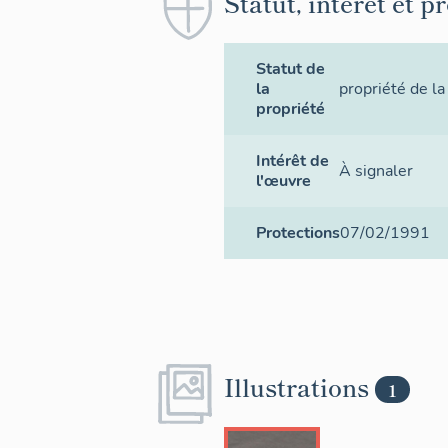
Statut, intérêt et p
Statut de
la
propriété de la
propriété
Intérêt de
À signaler
l'œuvre
Protections
07/02/1991
Illustrations
1