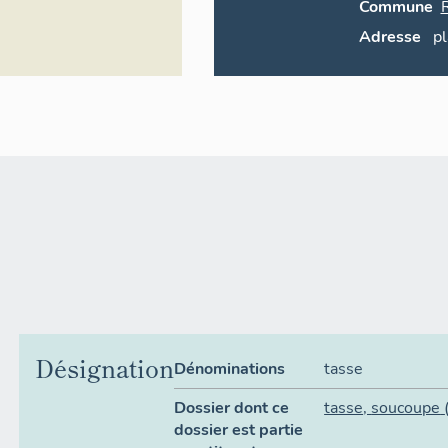
Commune
Adresse
p
Désignation
Dénominations
tasse
Dossier dont ce
tasse
,
soucoupe
dossier est partie