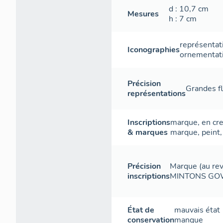
d
: 10,7
cm
Mesures
h
: 7
cm
représentat
Iconographies
ornementat
Précision
Grandes fle
représentations
Inscriptions
marque
,
en cr
& marques
marque
,
peint
Précision
Marque (au rev
inscriptions
MINTONS GO
État de
mauvais état
conservation
manque