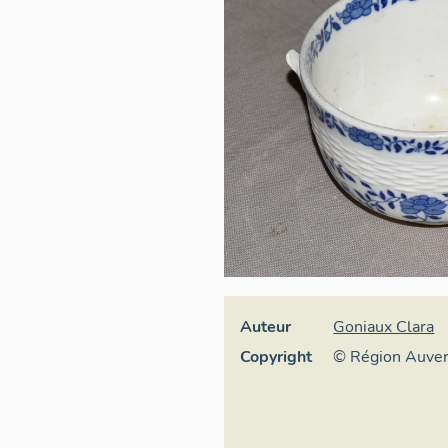
Auteur
Goniaux Clara
Copyright
© Région Auve
Inventaire géné
culturel