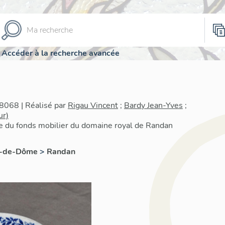
Accéder à la recherche avancée
8068 | Réalisé par
Rigau Vincent
;
Bardy Jean-Yves
;
ur)
re du fonds mobilier du domaine royal de Randan
y-de-Dôme
>
Randan