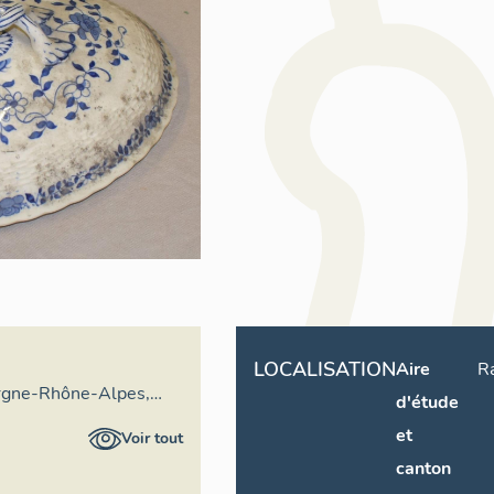
LOCALISATION
Aire
R
rgne-Rhône-Alpes,
d'étude
ral du patrimoine
et
Voir tout
canton