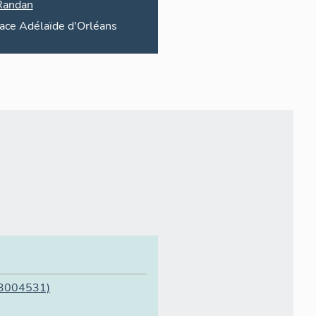
Randan
lace
Adélaïde d'Orléans
3004531)