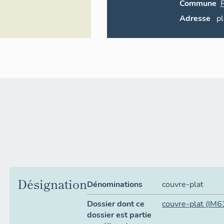
Commune
Adresse
p
Désignation
Dénominations
couvre-plat
Dossier dont ce
couvre-plat
(IM6
dossier est partie