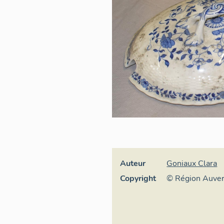
Auteur
Goniaux Clara
Copyright
© Région Auve
Inventaire géné
culturel