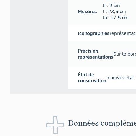
h
: 9
cm
Mesures
l
: 23,5
cm
la
: 17,5
cm
Iconographies
représentat
Précision
Sur le bor
représentations
État de
mauvais état
conservation
Données compléme