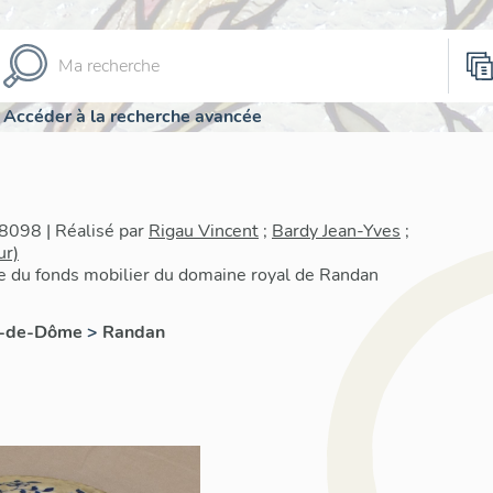
Accéder à la recherche avancée
8098 | Réalisé par
Rigau Vincent
;
Bardy Jean-Yves
;
ur)
re du fonds mobilier du domaine royal de Randan
1
y-de-Dôme
>
Randan