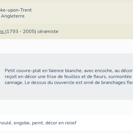
oke-upon-Trent
 : Angleterre
ns
(1793 - 2005)
céramiste
Petit couvre-plat en faïence blanche, avec encoche, au déco
reçoit en décor une frise de feuilles et de fleurs, surmontée 
cannage. Le dessus du couvercle est orné de branchages fleur
moulé
,
engobe
,
peint
,
décor en relief