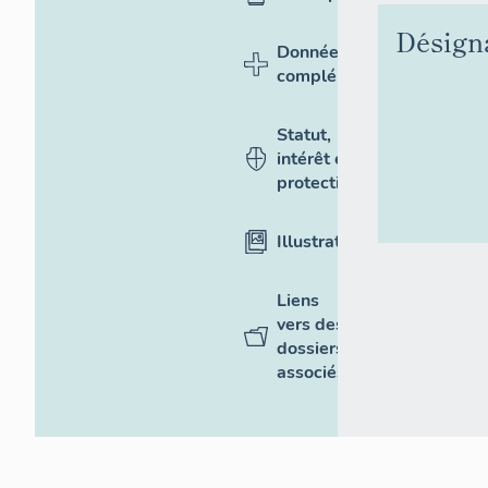
Désign
Données
complémentaires
Statut,
intérêt et
protection
Illustrations
Liens
vers des
dossiers
associés