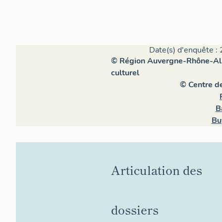
Date(s) d'enquête : 
© Région Auvergne-Rhône-Alpe
culturel
© Centre d
B
Bu
Articulation des
dossiers