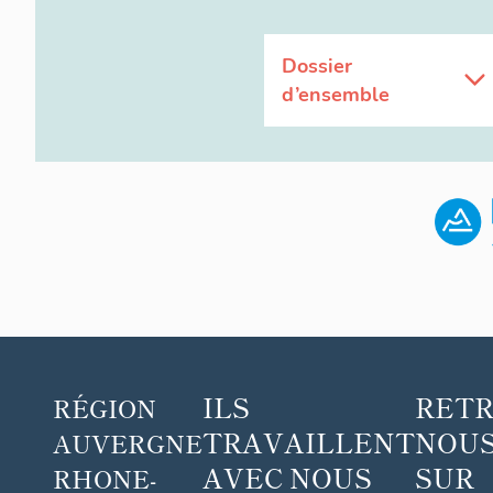
Dossier
d’ensemble
ILS
RET
RÉGION
TRAVAILLENT
NOUS
AUVERGNE
AVEC NOUS
SUR
RHONE-