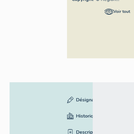
Auvergne-
Voir tout
Rhône-Alpes,
Inventaire
général du
patrimoine
culturel
Désignation
Historique
Description