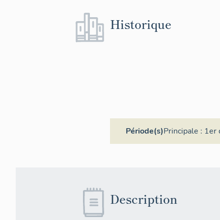
Historique
Période(s)
Principale :
1er 
Description