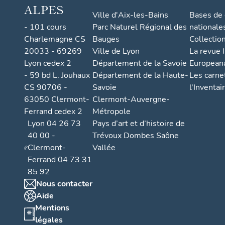
ALPES
Ville d'Aix-les-Bains
Bases de
- 101 cours
Parc Naturel Régional des
nationale
Charlemagne CS
Bauges
Collectio
20033 - 69269
Ville de Lyon
La revue I
Lyon cedex 2
Département de la Savoie
European
- 59 bd L. Jouhaux
Département de la Haute-
Les carne
CS 90706 -
Savoie
l'Inventai
63050 Clermont-
Clermont-Auvergne-
Ferrand cedex 2
Métropole
Lyon 04 26 73
Pays d’art et d’histoire de
40 00 -
Trévoux Dombes Saône
Clermont-
Vallée
Ferrand 04 73 31
85 92
Nous contacter
Aide
Mentions
légales