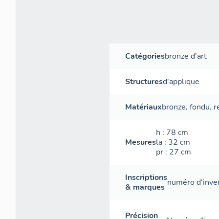
Catégories
bronze d'art
Structures
d'applique
Matériaux
bronze
,
fondu
,
r
h
: 78
cm
Mesures
la
: 32
cm
pr
: 27
cm
Inscriptions
numéro d'inve
& marques
Précision