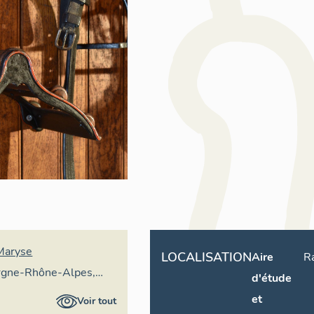
 Maryse
LOCALISATION
Aire
R
rgne-Rhône-Alpes,
d'étude
ral du patrimoine
et
Voir tout