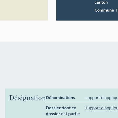
canton
Commune
Désignation
Dénominations
support d'appliq
Dossier dont ce
support d'appliq
dossier est partie