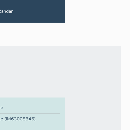
Randan
ue
ue
(IM63008845)