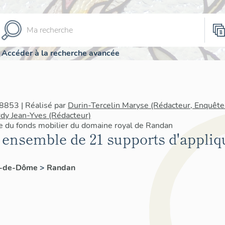
Accéder à la recherche avancée
8853 | Réalisé par
Durin-Tercelin Maryse (Rédacteur, Enquête
dy Jean-Yves (Rédacteur)
re du fonds mobilier du domaine royal de Randan
 ensemble de 21 supports d'appliq
y-de-Dôme
>
Randan