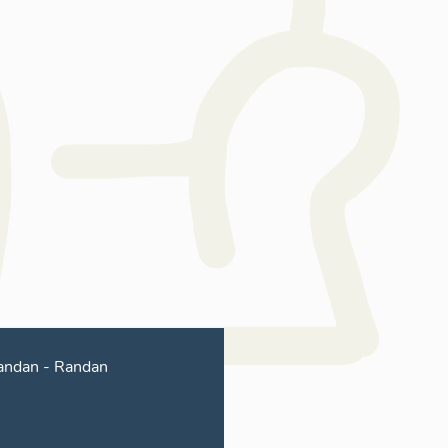
andan
-
Randan