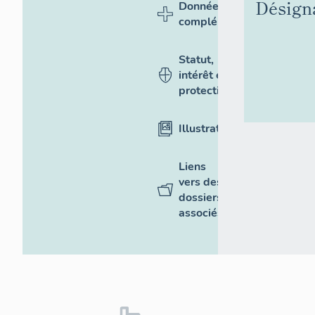
Désign
Données
complémentaires
Statut,
intérêt et
protection
Illustrations
Liens
vers des
dossiers
associés