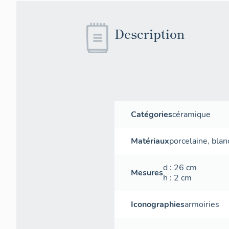
Description
Catégories
céramique
Matériaux
porcelaine
,
blan
d
: 26
cm
Mesures
h
: 2
cm
Iconographies
armoiries