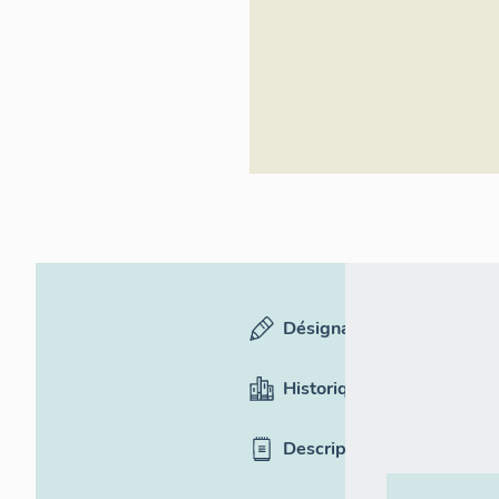
Inventaire
général du
patrimoine
culturel
Désignation
Historique
Description