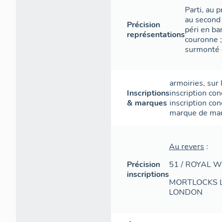
Parti, au p
au second 
Précision
péri en b
représentations
couronne 
surmonté 
armoiries
,
sur 
Inscriptions
inscription con
& marques
inscription con
marque de ma
Au revers
:
Précision
51 / ROYAL 
inscriptions
MORTLOCKS LT
LONDON