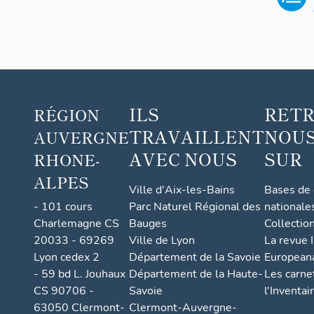
ILS
RET
RÉGION
TRAVAILLENT
NOUS
AUVERGNE
AVEC NOUS
SUR
RHONE-
ALPES
Ville d'Aix-les-Bains
Bases de
- 101 cours
Parc Naturel Régional des
nationale
Charlemagne CS
Bauges
Collectio
20033 - 69269
Ville de Lyon
La revue I
Lyon cedex 2
Département de la Savoie
European
- 59 bd L. Jouhaux
Département de la Haute-
Les carne
CS 90706 -
Savoie
l'Inventai
63050 Clermont-
Clermont-Auvergne-