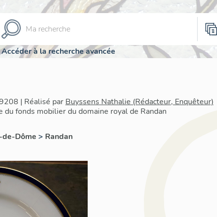
Accéder à la recherche avancée
9208 | Réalisé par
Buyssens Nathalie (Rédacteur, Enquêteur)
re du fonds mobilier du domaine royal de Randan
y-de-Dôme
>
Randan