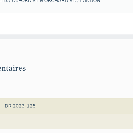
TD. / OXFORD ST & ORCHARD ST. / LONDON
ntaires
DR 2023-125