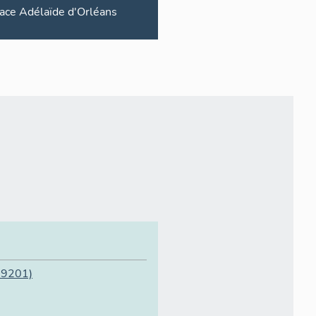
ace
Adélaïde d'Orléans
09201)