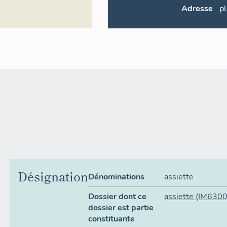
Adresse
pl
Désignation
Dénominations
assiette
Dossier dont ce
assiette
(IM630
dossier est partie
constituante