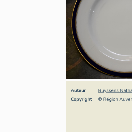
Auteur
Buyssens Natha
Copyright
© Région Auve
Inventaire géné
culturel