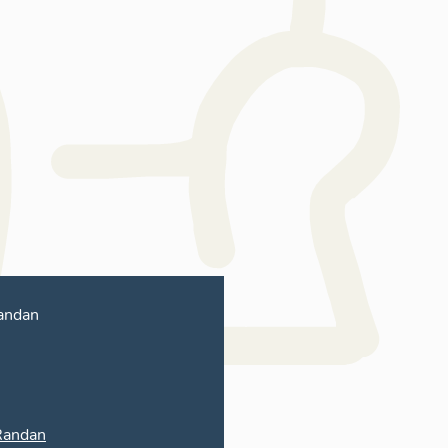
andan
Randan