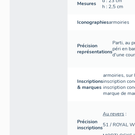
d
: 23
cm
Mesures
h
: 2,5
cm
Iconographies
armoiries
Parti, au p
Précision
péri en b
représentations
d'une cou
armoiries
,
sur 
Inscriptions
inscription con
& marques
inscription con
marque de ma
Au revers
:
Précision
51 / ROYAL 
inscriptions