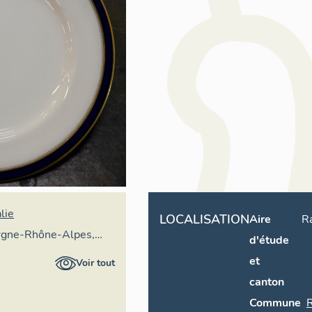
lie
LOCALISATION
Aire
R
rgne-Rhône-Alpes,
d'étude
ral du patrimoine
et
Voir tout
canton
Commune