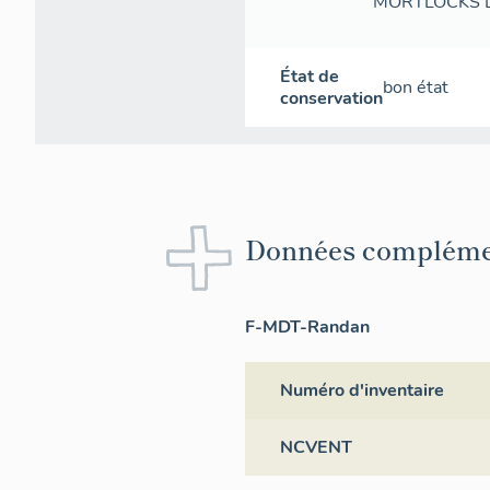
MORTLOCKS L
État de
bon état
conservation
Données compléme
F-MDT-Randan
Numéro d'inventaire
NCVENT