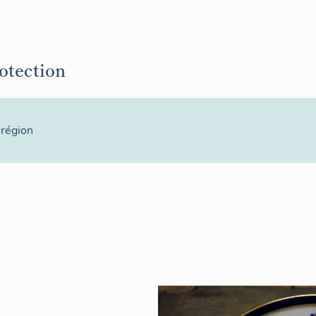
rotection
 région