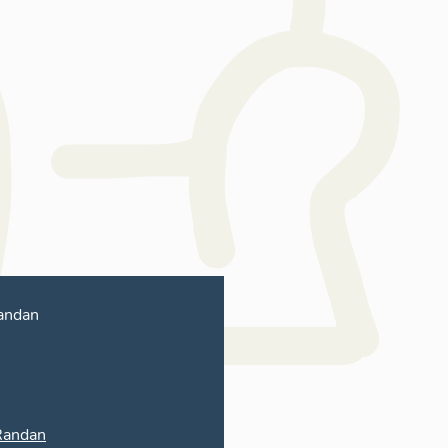
andan
Randan