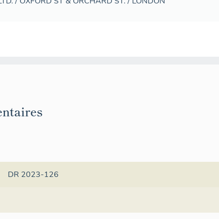
TD. / OXFORD ST & ORCHARD ST. / LONDON
ntaires
DR 2023-126