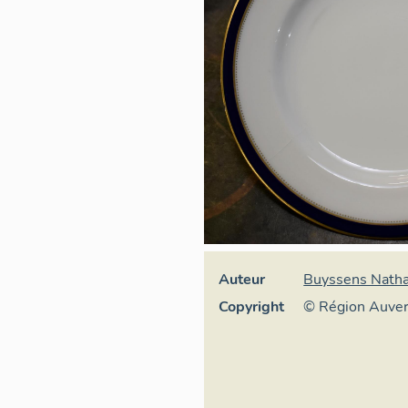
Auteur
Buyssens Natha
Copyright
© Région Auve
Inventaire géné
culturel