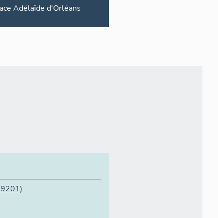
ace
Adélaïde d'Orléans
09201)