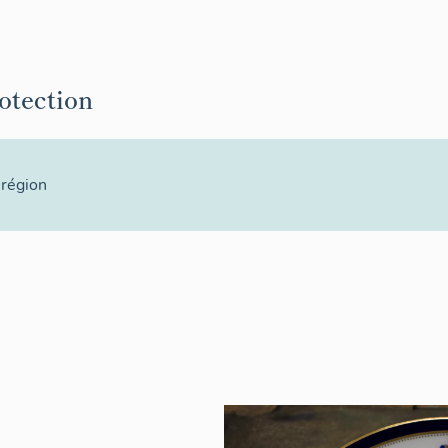
rotection
 région