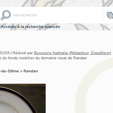
Accéder à la recherche avancée
9209 | Réalisé par
Buyssens Nathalie (Rédacteur, Enquêteur)
re du fonds mobilier du domaine royal de Randan
y-de-Dôme
>
Randan