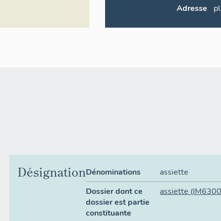
Adresse
pl
Désignation
Dénominations
assiette
Dossier dont ce
assiette
(IM630
dossier est partie
constituante