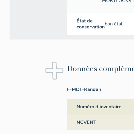
MORTLOCKS L
État de
bon état
conservation
Données compléme
F-MDT-Randan
Numéro d'inventaire
NCVENT