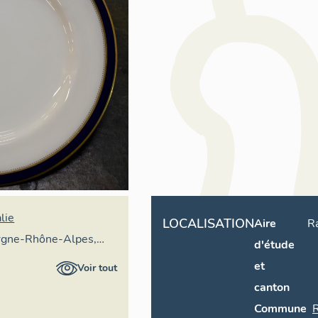
lie
LOCALISATION
Aire
R
rgne-Rhône-Alpes,
d'étude
ral du patrimoine
et
Voir tout
canton
Commune