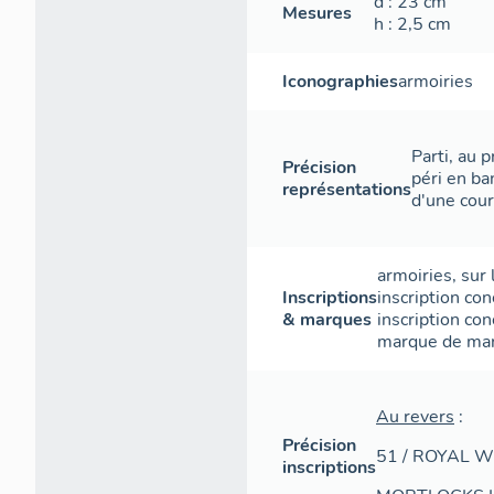
d
: 23
cm
Mesures
h
: 2,5
cm
Iconographies
armoiries
Parti, au p
Précision
péri en b
représentations
d'une cou
armoiries
,
sur 
Inscriptions
inscription con
& marques
inscription con
marque de ma
Au revers
:
Précision
51 / ROYAL 
inscriptions