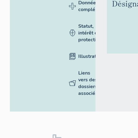
Désign
Données
complémentaires
Statut,
intérêt et
protection
Illustrations
Liens
vers des
dossiers
associés