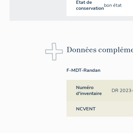
État de
bon état
conservation
Données compléme
F-MDT-Randan
Numéro
DR 2023
d'inventaire
NCVENT