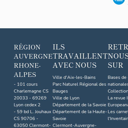
ILS
RET
RÉGION
TRAVAILLENT
NOUS
AUVERGNE
AVEC NOUS
SUR
RHONE-
ALPES
Ville d'Aix-les-Bains
Bases de
- 101 cours
Parc Naturel Régional des
nationale
Charlemagne CS
Bauges
Collectio
20033 - 69269
Ville de Lyon
La revue I
Lyon cedex 2
Département de la Savoie
European
- 59 bd L. Jouhaux
Département de la Haute-
Les carne
CS 90706 -
Savoie
l'Inventai
63050 Clermont-
Clermont-Auvergne-