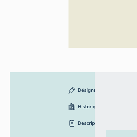
Inventaire
général du
patrimoine
culturel
Désignation
Historique
Description