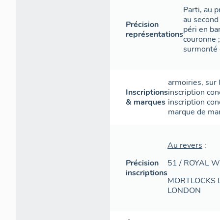
Parti, au p
au second 
Précision
péri en b
représentations
couronne 
surmonté 
armoiries
,
sur 
Inscriptions
inscription con
& marques
inscription con
marque de ma
Au revers
:
Précision
51 / ROYAL 
inscriptions
MORTLOCKS LT
LONDON