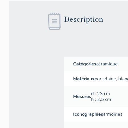
Description
Catégories
céramique
Matériaux
porcelaine
,
blan
d
: 23
cm
Mesures
h
: 2,5
cm
Iconographies
armoiries