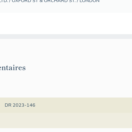
TD. / OXFORD ST & ORCHARD ST. / LONDON
ntaires
DR 2023-146