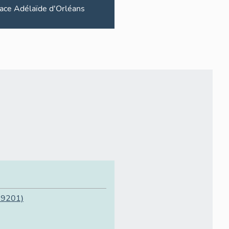
lace
Adélaïde d'Orléans
09201)