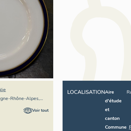
lie
LOCALISATION
Aire
R
rgne-Rhône-Alpes,
d'étude
ral du patrimoine
et
Voir tout
canton
Commune