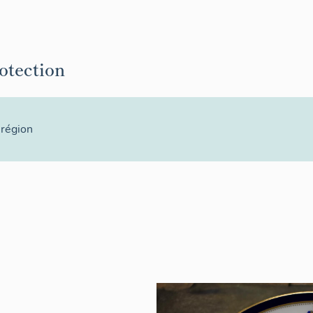
rotection
 région