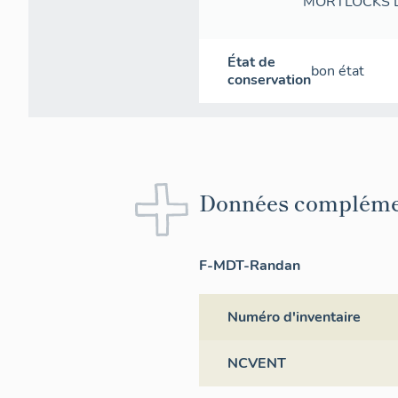
MORTLOCKS L
État de
bon état
conservation
Données compléme
F-MDT-Randan
Numéro d'inventaire
NCVENT