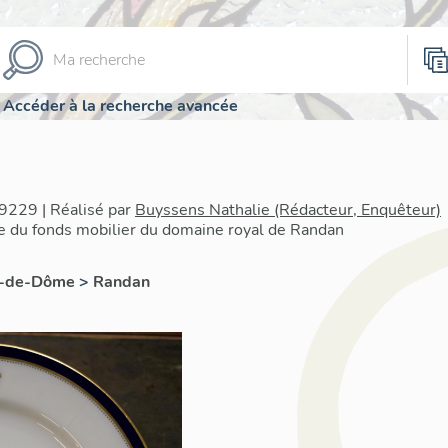
Accéder à la recherche avancée
9229 | Réalisé par
Buyssens Nathalie (Rédacteur, Enquêteur)
re du fonds mobilier du domaine royal de Randan
y-de-Dôme
>
Randan