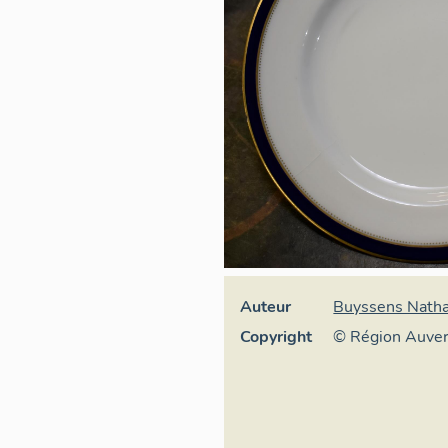
Auteur
Buyssens Natha
Copyright
© Région Auve
Inventaire géné
culturel