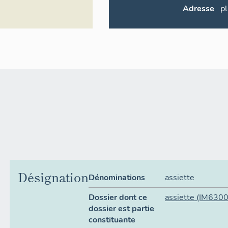
Adresse
p
Désignation
Dénominations
assiette
Dossier dont ce
assiette
(IM630
dossier est partie
constituante