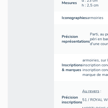
d
: 23
cm
Mesures
h
: 2,5
cm
Iconographies
armoiries
Parti, au p
Précision
péri en b
représentations
d'une cou
armoiries
,
sur 
Inscriptions
inscription con
& marques
inscription con
marque de ma
Au revers
:
Précision
51 / ROYAL 
inscriptions