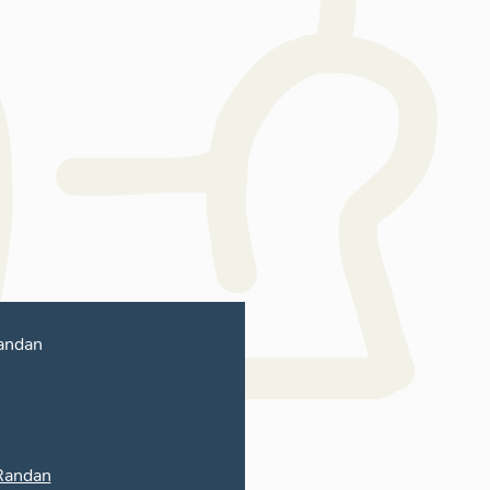
andan
Randan