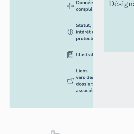
Désign
Données
complémentaires
Statut,
intérêt et
protection
Illustrations
Liens
vers des
dossiers
associés