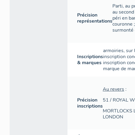
Parti, au p
au second 
Précision
péri en b
représentations
couronne 
surmonté 
armoiries
,
sur 
Inscriptions
inscription con
& marques
inscription con
marque de ma
Au revers
:
Précision
51 / ROYAL 
inscriptions
MORTLOCKS LT
LONDON