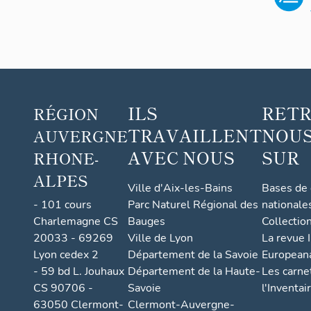
ILS
RET
RÉGION
TRAVAILLENT
NOUS
AUVERGNE
AVEC NOUS
SUR
RHONE-
ALPES
Ville d'Aix-les-Bains
Bases de
- 101 cours
Parc Naturel Régional des
nationale
Charlemagne CS
Bauges
Collectio
20033 - 69269
Ville de Lyon
La revue I
Lyon cedex 2
Département de la Savoie
European
- 59 bd L. Jouhaux
Département de la Haute-
Les carne
CS 90706 -
Savoie
l'Inventai
63050 Clermont-
Clermont-Auvergne-