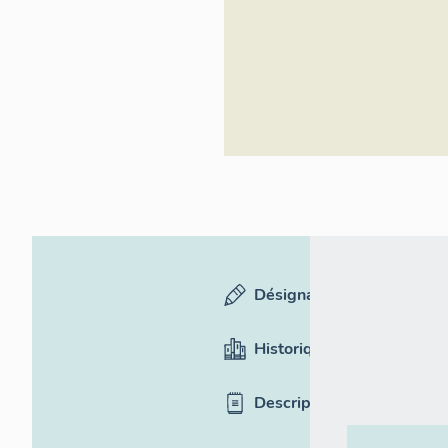
Inventaire
général du
patrimoine
culturel
Désignation
Historique
Description