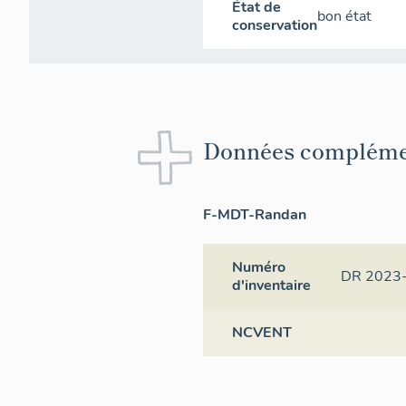
État de
bon état
conservation
Données compléme
F-MDT-Randan
Numéro
DR 2023
d'inventaire
NCVENT