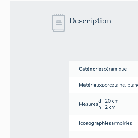
Description
Catégories
céramique
Matériaux
porcelaine
,
blan
d
: 20
cm
Mesures
h
: 2
cm
Iconographies
armoiries