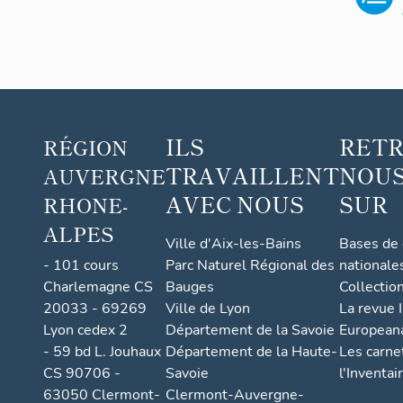
ILS
RET
RÉGION
TRAVAILLENT
NOUS
AUVERGNE
AVEC NOUS
SUR
RHONE-
ALPES
Ville d'Aix-les-Bains
Bases de
- 101 cours
Parc Naturel Régional des
nationale
Charlemagne CS
Bauges
Collectio
20033 - 69269
Ville de Lyon
La revue I
Lyon cedex 2
Département de la Savoie
European
- 59 bd L. Jouhaux
Département de la Haute-
Les carne
CS 90706 -
Savoie
l'Inventai
63050 Clermont-
Clermont-Auvergne-