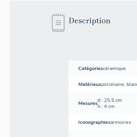
Description
Catégories
céramique
Matériaux
porcelaine
,
blan
d
: 25,5
cm
Mesures
h
: 4
cm
Iconographies
armoiries