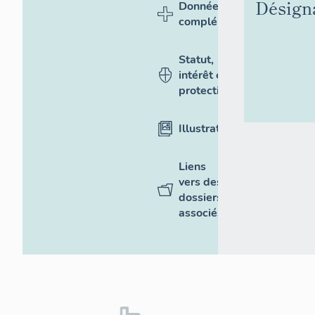
Désign
Données
complémentaires
Statut,
intérêt et
protection
Illustrations
Liens
vers des
dossiers
associés