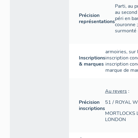
Parti, au p
au second 
Précision
péri en b
représentations
couronne 
surmonté 
armoiries
,
sur 
Inscriptions
inscription con
& marques
inscription con
marque de ma
Au revers
:
Précision
51 / ROYAL 
inscriptions
MORTLOCKS LT
LONDON