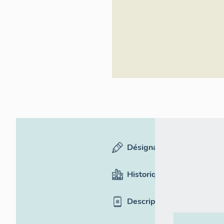
Inventaire
général du
patrimoine
culturel
Désignation
Historique
Description