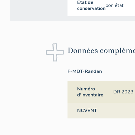
État de
bon état
conservation
Données compléme
F-MDT-Randan
Numéro
DR 2023
d'inventaire
NCVENT