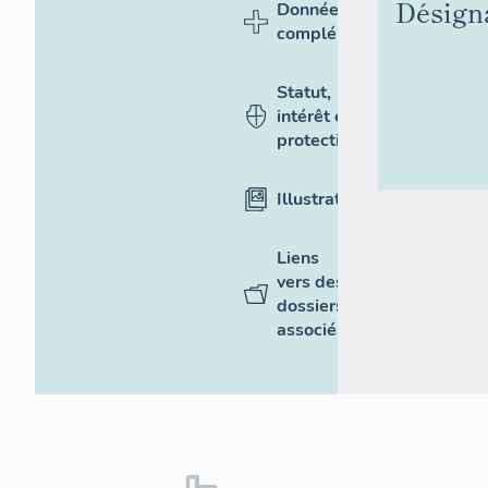
Désign
Données
complémentaires
Statut,
intérêt et
protection
Illustrations
Liens
vers des
dossiers
associés