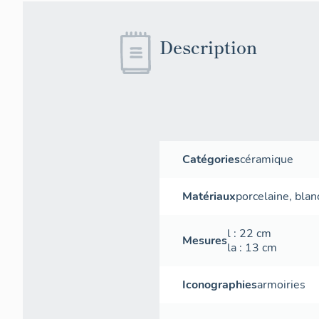
Description
Catégories
céramique
Matériaux
porcelaine
,
blan
l
: 22
cm
Mesures
la
: 13
cm
Iconographies
armoiries