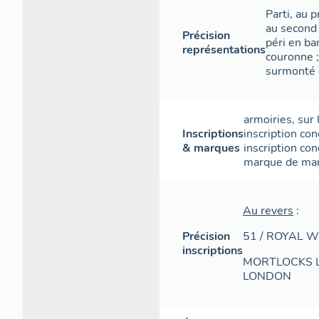
Parti, au p
au second 
Précision
péri en b
représentations
couronne 
surmonté 
armoiries
,
sur 
Inscriptions
inscription con
& marques
inscription con
marque de ma
Au revers
:
Précision
51 / ROYAL 
inscriptions
MORTLOCKS LT
LONDON