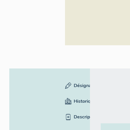
Inventaire
général du
patrimoine
culturel
Désignation
Historique
Description