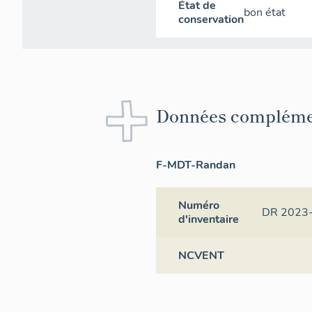
État de
bon état
conservation
Données compléme
F-MDT-Randan
Numéro
DR 2023
d'inventaire
NCVENT