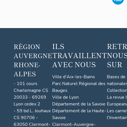
ILS
RET
RÉGION
TRAVAILLENT
NOUS
AUVERGNE
AVEC NOUS
SUR
RHONE-
ALPES
Ville d'Aix-les-Bains
Bases de
- 101 cours
Parc Naturel Régional des
nationale
Charlemagne CS
Bauges
Collectio
20033 - 69269
Ville de Lyon
La revue I
Lyon cedex 2
Département de la Savoie
European
- 59 bd L. Jouhaux
Département de la Haute-
Les carne
CS 90706 -
Savoie
l'Inventai
63050 Clermont-
Clermont-Auvergne-