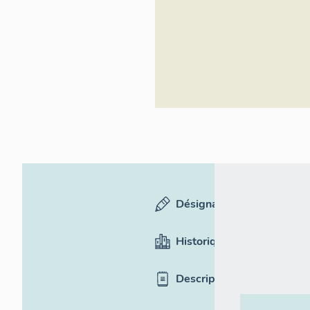
Inventaire
général du
patrimoine
culturel
Désignation
Historique
Description