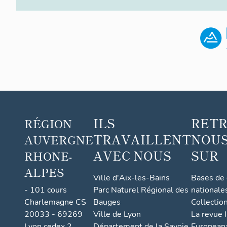
ILS
RET
RÉGION
TRAVAILLENT
NOUS
AUVERGNE
AVEC NOUS
SUR
RHONE-
ALPES
Ville d'Aix-les-Bains
Bases de
- 101 cours
Parc Naturel Régional des
nationale
Charlemagne CS
Bauges
Collectio
20033 - 69269
Ville de Lyon
La revue I
Lyon cedex 2
Département de la Savoie
European