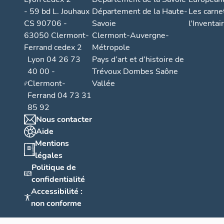
- 59 bd L. Jouhaux
Département de la Haute-
Les carne
CS 90706 -
Savoie
l'Inventai
63050 Clermont-
Clermont-Auvergne-
Ferrand cedex 2
Métropole
Lyon 04 26 73
Pays d’art et d’histoire de
40 00 -
Trévoux Dombes Saône
Clermont-
Vallée
Ferrand 04 73 31
85 92
Nous contacter
Aide
Mentions
légales
Politique de
confidentialité
Accessibilité :
non conforme