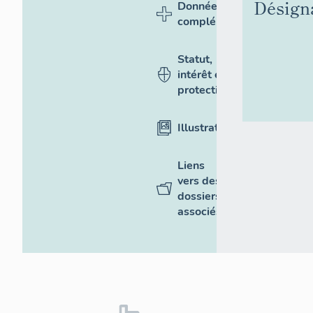
Désign
Données
complémentaires
Statut,
intérêt et
protection
Illustrations
Liens
vers des
dossiers
associés