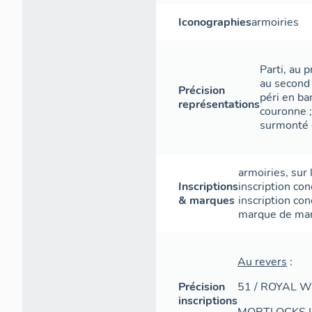
Iconographies
armoiries
Parti, au p
au second 
Précision
péri en b
représentations
couronne 
surmonté 
armoiries
,
sur 
Inscriptions
inscription con
& marques
inscription con
marque de ma
Au revers
:
Précision
51 / ROYAL 
inscriptions