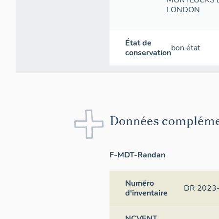
MORTLOCKS LT
LONDON
État de
bon état
conservation
Données compléme
F-MDT-Randan
Numéro
DR 2023
d'inventaire
NCVENT