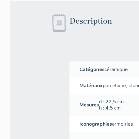
Description
Catégories
céramique
Matériaux
porcelaine
,
blan
d
: 22,5
cm
Mesures
h
: 4,5
cm
Iconographies
armoiries