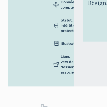
Désign
Données
complémentaires
Statut,
intérêt et
protection
Illustrations
Liens
vers des
dossiers
associés