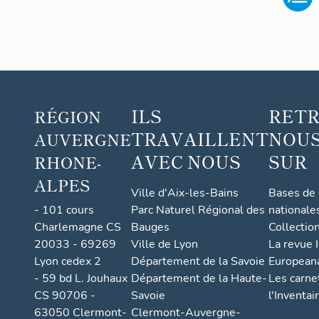
ILS
RET
RÉGION
TRAVAILLENT
NOUS
AUVERGNE
AVEC NOUS
SUR
RHONE-
ALPES
Ville d'Aix-les-Bains
Bases de
- 101 cours
Parc Naturel Régional des
nationale
Charlemagne CS
Bauges
Collectio
20033 - 69269
Ville de Lyon
La revue I
Lyon cedex 2
Département de la Savoie
European
- 59 bd L. Jouhaux
Département de la Haute-
Les carne
CS 90706 -
Savoie
l'Inventai
63050 Clermont-
Clermont-Auvergne-