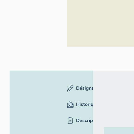
Inventaire
général du
patrimoine
culturel
Désignation
Historique
Description