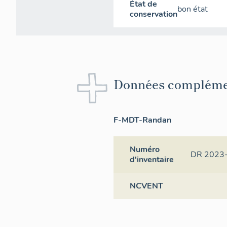
État de
bon état
conservation
Données compléme
F-MDT-Randan
Numéro
DR 2023
d'inventaire
NCVENT