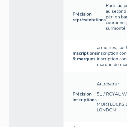
Parti, au p
au second 
Précision
péri en b
représentations
couronne 
surmonté 
armoiries
,
sur 
Inscriptions
inscription con
& marques
inscription con
marque de ma
Au revers
:
Précision
51 / ROYAL 
inscriptions
MORTLOCKS LT
LONDON