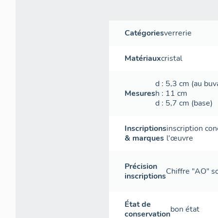
Catégories
verrerie
Matériaux
cristal
d
: 5,3
cm
(au buv
Mesures
h
: 11
cm
d
: 5,7
cm
(base)
Inscriptions
inscription con
& marques
l'œuvre
Précision
Chiffre "AO" s
inscriptions
État de
bon état
conservation