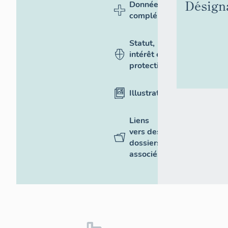
Désign
Données
complémentaires
Statut,
intérêt et
protection
Illustrations
Liens
vers des
dossiers
associés