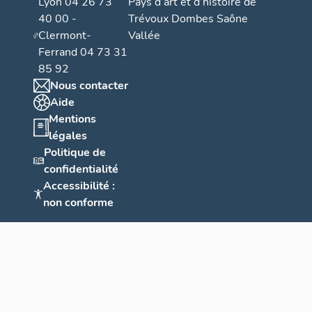
Lyon 04 26 73
Pays d’art et d’histoire de
40 00 -
Trévoux Dombes Saône
Clermont-
Vallée
Ferrand 04 73 31
85 92
Nous contacter
Aide
Mentions
légales
Politique de
confidentialité
Accessibilité :
non conforme