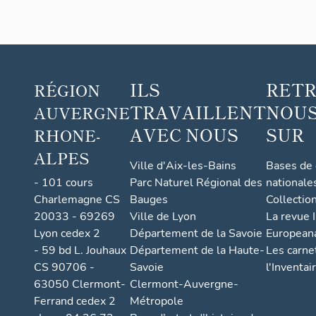
ILS
RET
RÉGION
TRAVAILLENT
NOUS
AUVERGNE
AVEC NOUS
SUR
RHONE-
ALPES
Ville d'Aix-les-Bains
Bases de
- 101 cours
Parc Naturel Régional des
nationale
Charlemagne CS
Bauges
Collectio
20033 - 69269
Ville de Lyon
La revue I
Lyon cedex 2
Département de la Savoie
European
- 59 bd L. Jouhaux
Département de la Haute-
Les carne
CS 90706 -
Savoie
l'Inventai
63050 Clermont-
Clermont-Auvergne-
Ferrand cedex 2
Métropole