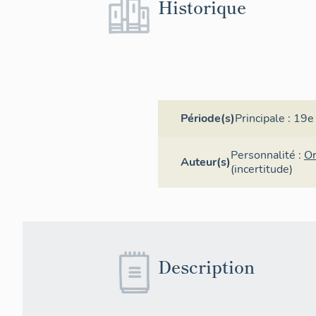
Historique
Période(s)
Principale :
19e 
Personnalité :
Or
Auteur(s)
(incertitude)
Description