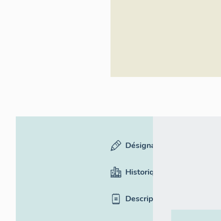
Inventaire
général du
patrimoine
culturel
Désignation
Historique
Description