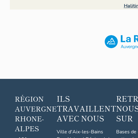
Halit
ILS
RET
RÉGION
TRAVAILLENT
NOUS
AUVERGNE
AVEC NOUS
SUR
RHONE-
ALPES
Ville d'Aix-les-Bains
Bases de