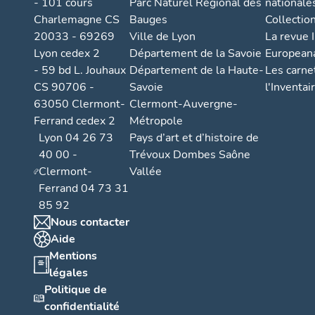
- 101 cours
Parc Naturel Régional des
nationale
Charlemagne CS
Bauges
Collectio
20033 - 69269
Ville de Lyon
La revue I
Lyon cedex 2
Département de la Savoie
European
- 59 bd L. Jouhaux
Département de la Haute-
Les carne
CS 90706 -
Savoie
l'Inventai
63050 Clermont-
Clermont-Auvergne-
Ferrand cedex 2
Métropole
Lyon 04 26 73
Pays d’art et d’histoire de
40 00 -
Trévoux Dombes Saône
Clermont-
Vallée
Ferrand 04 73 31
85 92
Nous contacter
Aide
Mentions
légales
Politique de
confidentialité