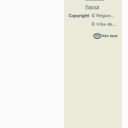
Patrick
Copyright
© Région
Rhône-
© Ville de
Alpes,
Lyon
Voir tout
Inventaire
général du
patrimoine
culturel