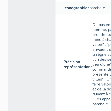
Iconographies
parabole
De bas en 
homme, par
prendre p
mine à cha
valoir" ; 
envoient d
ci règne s
l'un des s
Précision
lieu d'une
représentations
commandeme
présente 5
villes" ; 
faire valoi
et de la d
"Quant à c
il les appe
parabole