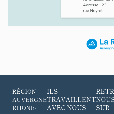
Adresse : 23
rue
Neyret
ILS
RET
RÉGION
TRAVAILLENT
NOUS
AUVERGNE
AVEC NOUS
SUR
RHONE-