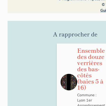
© 
Gui
A rapprocher de
Ensemble
des douze
verrières
des bas-
côtés
(baies 5 à
16)
Commune :
Lyon 1er
Arrondissement