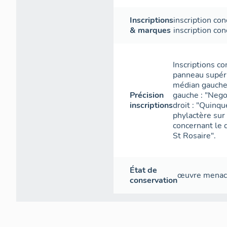
Inscriptions
inscription co
& marques
inscription co
Inscriptions co
panneau supéri
médian gauche 
Précision
gauche : "Nego
inscriptions
droit : "Quinque
phylactère sur 
concernant le d
St Rosaire".
État de
œuvre mena
conservation