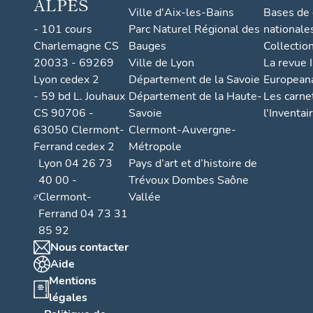
ALPES
Ville d'Aix-les-Bains
Bases de
- 101 cours
Parc Naturel Régional des
nationale
Charlemagne CS
Bauges
Collectio
20033 - 69269
Ville de Lyon
La revue I
Lyon cedex 2
Département de la Savoie
European
- 59 bd L. Jouhaux
Département de la Haute-
Les carne
CS 90706 -
Savoie
l'Inventai
63050 Clermont-
Clermont-Auvergne-
Ferrand cedex 2
Métropole
Lyon 04 26 73
Pays d’art et d’histoire de
40 00 -
Trévoux Dombes Saône
Clermont-
Vallée
Ferrand 04 73 31
85 92
Nous contacter
Aide
Mentions
légales