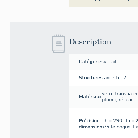
Description
Catégories
vitrail
Structures
lancette
,
2
verre transpare
Matériaux
plomb
,
réseau
Précision
h = 290 ; la =
dimensions
Villelongue. La