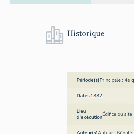
Historique
Période(s)
Principale :
4e q
Dates
1882
Lieu
Édifice ou sit
d'exécution
Auteur(s)
Auteur :
Bégule 