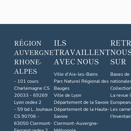
ILS
RET
RÉGION
TRAVAILLENT
NOUS
AUVERGNE
AVEC NOUS
SUR
RHONE-
ALPES
Ville d'Aix-les-Bains
Bases de
- 101 cours
Parc Naturel Régional des
nationale
Charlemagne CS
Bauges
Collectio
20033 - 69269
Ville de Lyon
La revue I
Lyon cedex 2
Département de la Savoie
European
- 59 bd L. Jouhaux
Département de la Haute-
Les carne
CS 90706 -
Savoie
l'Inventai
63050 Clermont-
Clermont-Auvergne-
Ferrand cedex 2
Métropole