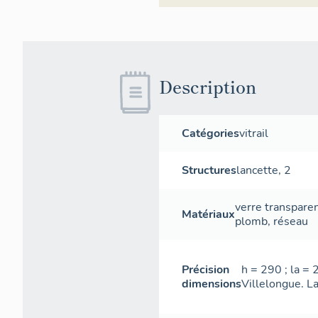
Description
Catégories
vitrail
Structures
lancette
,
2
verre transpare
Matériaux
plomb
,
réseau
Précision
h = 290 ; la =
dimensions
Villelongue. La