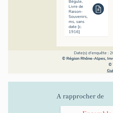
Bégule,
Livre de
Raison-
Souvenirs,
ms, sans
date [c.
1916]
Date(s) d'enquête : 2
© Région Rhône-Alpes, Inve
© 
Gui
A rapprocher de