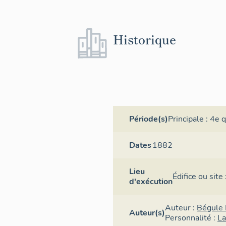
Historique
Période(s)
Principale :
4e q
Dates
1882
Lieu
Édifice ou sit
d'exécution
Auteur :
Bégule 
Auteur(s)
Personnalité :
L