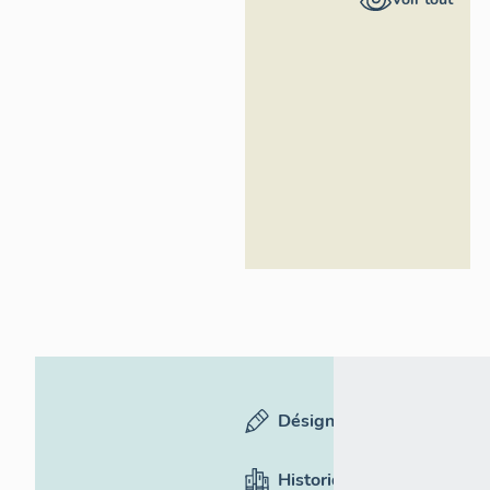
Inventaire
général du
patrimoine
culturel
Désignation
Historique