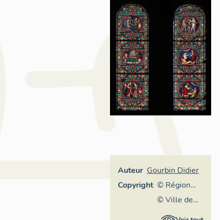
Auteur
Gourbin Didier
Copyright
© Région
Rhône-
© Ville de
Alpes,
Lyon
Voir tout