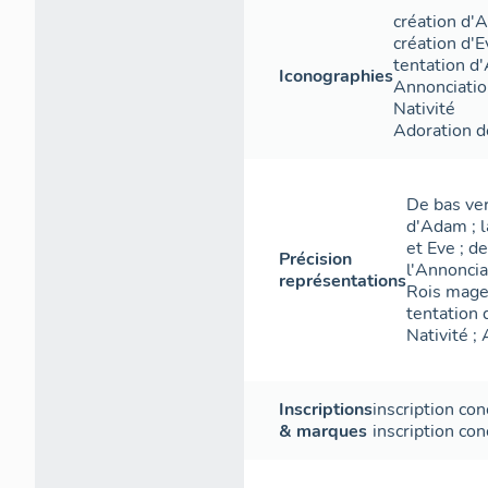
création d'
création d'E
tentation d
Iconographies
Annonciati
Nativité
Adoration 
De bas vers
d'Adam ; l
et Eve ; de
Précision
l'Annonciat
représentations
Rois mages
tentation 
Nativité ;
Inscriptions
inscription co
& marques
inscription co