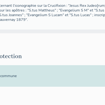
cernant l'iconographie sur la Crucifixion : "Jesus Rex Judeo[rum]
 sur les apôtres : "S.tus Mattheus" ; "Evangelium S M" et "S.tu
S.tus Joannes" ; "Evangelium S Lucam" et "S.tus Lucas" ; inscri
"Mauvernay 1879".
rotection
la commune