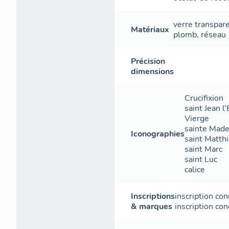
verre transpar
Matériaux
plomb
,
réseau
Précision
dimensions
Crucifixion
saint Jean l
Vierge
sainte Made
Iconographies
saint Matth
saint Marc
saint Luc
calice
Inscriptions
inscription co
& marques
inscription con