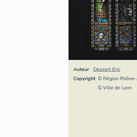
Auteur
Dessert Eric
Copyright
© Région Rhône-
Inventaire généra
© Ville de Lyon
patrimoine cultur