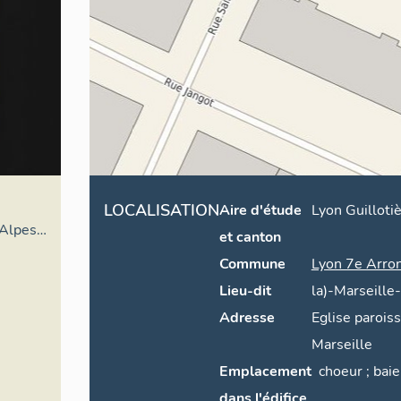
LOCALISATION
Aire d'étude
Lyon Guilloti
Alpes,
et canton
l du
Commune
Lyon 7e Arro
el
Lieu-dit
la)-Marseille
Adresse
Eglise parois
Marseille
Emplacement
choeur ; b
dans l'édifice