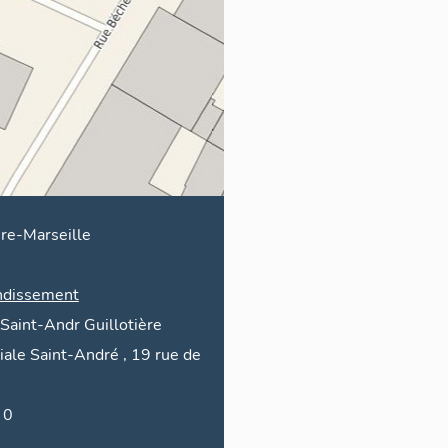
ère-Marseille
ndissement
-Saint-Andr
Guillotière
siale Saint-André
, 19
rue de
aie 0