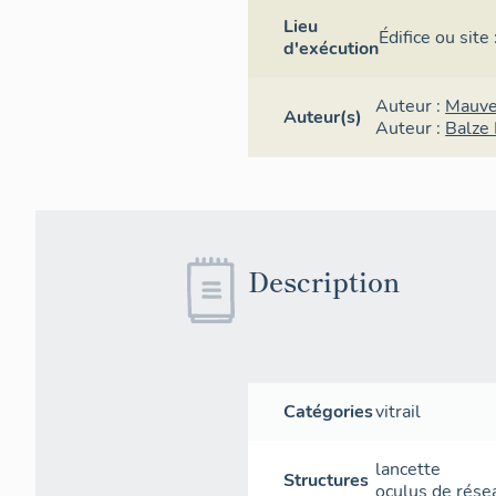
Lieu
Édifice ou sit
d'exécution
Auteur :
Mauve
Auteur(s)
Auteur :
Balze
Description
Catégories
vitrail
lancette
Structures
oculus de rése