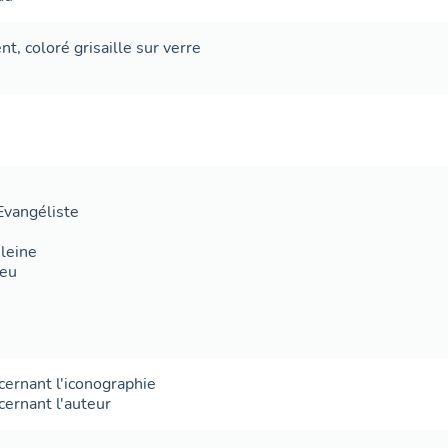
ent
,
coloré
grisaille sur verre
'Evangéliste
leine
ieu
ncernant l'iconographie
cernant l'auteur