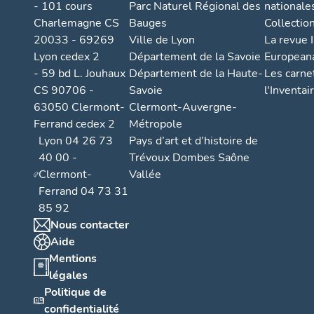
- 101 cours
Parc Naturel Régional des
nationale
Charlemagne CS
Bauges
Collectio
20033 - 69269
Ville de Lyon
La revue I
Lyon cedex 2
Département de la Savoie
European
- 59 bd L. Jouhaux
Département de la Haute-
Les carne
CS 90706 -
Savoie
l'Inventai
63050 Clermont-
Clermont-Auvergne-
Ferrand cedex 2
Métropole
Lyon 04 26 73
Pays d’art et d’histoire de
40 00 -
Trévoux Dombes Saône
Clermont-
Vallée
Ferrand 04 73 31
85 92
Nous contacter
Aide
Mentions
légales
Politique de
confidentialité