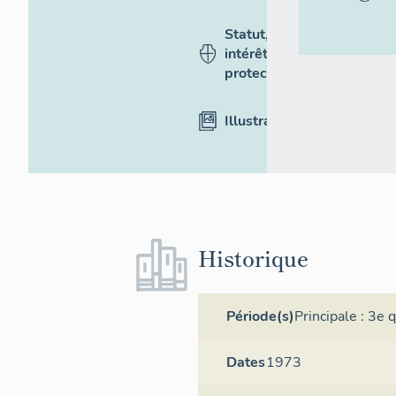
Statut,
intérêt et
protection
Illustrations
Historique
Période(s)
Principale :
3e q
Dates
1973