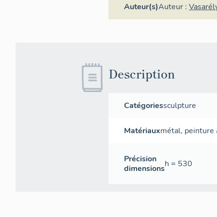
Auteur(s)
Auteur :
Vasarél
Description
Catégories
sculpture
Matériaux
métal
,
peinture 
Précision
h = 530
dimensions