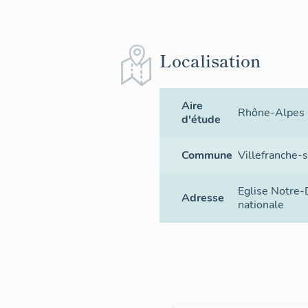
Localisation
Aire
Rhône-Alpes
d'étude
Commune
Villefranche-
Eglise Notre
Adresse
nationale