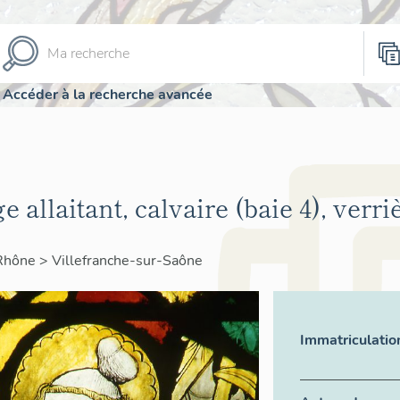
Accéder à la recherche avancée
e allaitant, calvaire (baie 4), verri
Rhône
>
Villefranche-sur-Saône
Immatriculatio