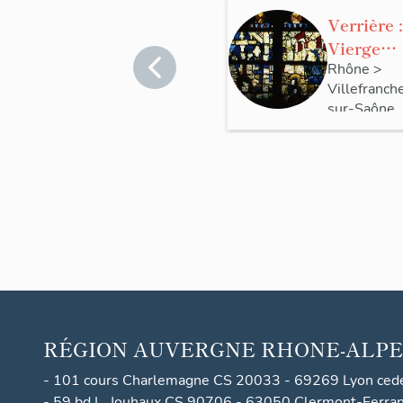
Verrière 
Vierge
allaitant,
Rhône
>
Villefranch
calvaire
sur-Saône
(baie 4),
verrière
figurée
RÉGION
AUVERGNE RHONE-ALPE
- 101 cours Charlemagne CS 20033 - 69269 Lyon ced
- 59 bd L. Jouhaux CS 90706 - 63050 Clermont-Ferra