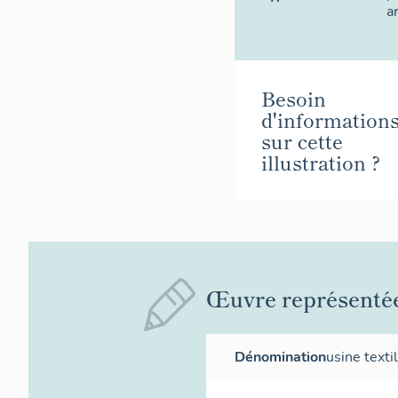
a
Besoin
d'information
sur cette
illustration ?
Œuvre représenté
Dénomination
usine texti