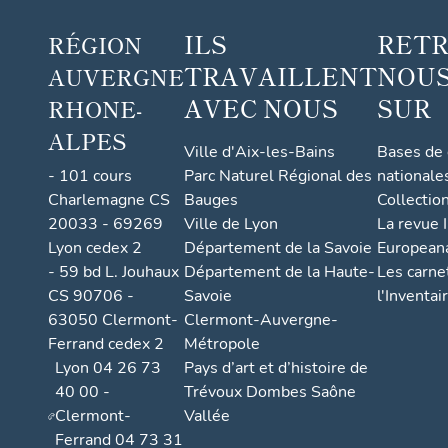
inocc
ILS
RET
RÉGION
upé
TRAVAILLENT
NOUS
AUVERGNE
AVEC NOUS
SUR
RHONE-
ALPES
Ville d'Aix-les-Bains
Bases de
- 101 cours
Parc Naturel Régional des
nationale
Charlemagne CS
Bauges
Collectio
20033 - 69269
Ville de Lyon
La revue I
Lyon cedex 2
Département de la Savoie
European
- 59 bd L. Jouhaux
Département de la Haute-
Les carne
CS 90706 -
Savoie
l'Inventai
63050 Clermont-
Clermont-Auvergne-
Ferrand cedex 2
Métropole
Lyon 04 26 73
Pays d’art et d’histoire de
40 00 -
Trévoux Dombes Saône
Clermont-
Vallée
Ferrand 04 73 31