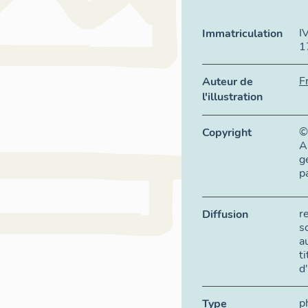
I
Immatriculation
1
F
Auteur de
l'illustration
©
Copyright
A
g
p
r
Diffusion
s
a
t
d
p
Type