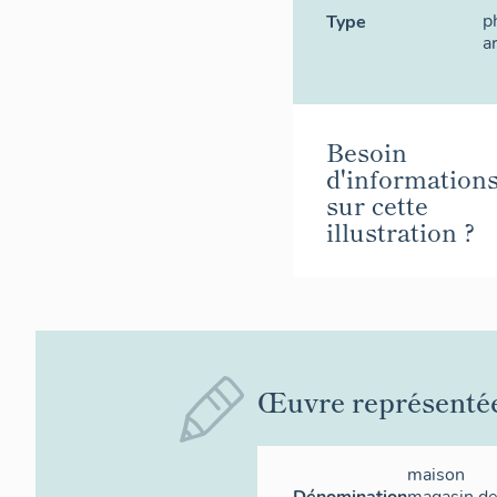
p
Type
a
Besoin
d'information
sur cette
illustration ?
Œuvre représenté
maison
Dénomination
magasin d