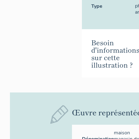
p
Type
a
Besoin
d'information
sur cette
illustration ?
Œuvre représenté
maison
Dénomination
magasin d