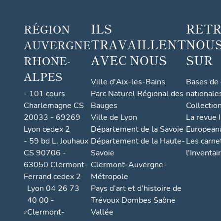
com
mune
ILS
RET
RÉGION
de
TRAVAILLENT
NOUS
AUVERGNE
Sail-
sous-
AVEC NOUS
SUR
RHONE-
Couz
ALPES
an
Ville d'Aix-les-Bains
Bases de
- 101 cours
Parc Naturel Régional des
nationale
Charlemagne CS
Bauges
Collectio
20033 - 69269
Ville de Lyon
La revue I
Lyon cedex 2
Département de la Savoie
European
- 59 bd L. Jouhaux
Département de la Haute-
Les carne
CS 90706 -
Savoie
l'Inventai
63050 Clermont-
Clermont-Auvergne-
Ferrand cedex 2
Métropole
Lyon 04 26 73
Pays d’art et d’histoire de
40 00 -
Trévoux Dombes Saône
Clermont-
Vallée