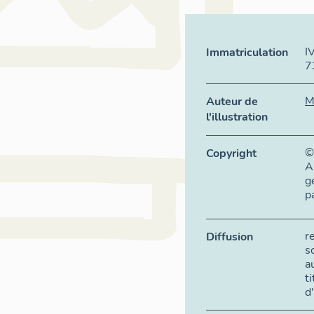
I
Immatriculation
7
M
Auteur de
l'illustration
©
Copyright
A
g
p
r
Diffusion
s
a
t
d