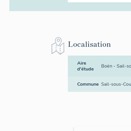
Localisation
Aire
Boën - Sail-s
d'étude
Commune
Sail-sous-Co