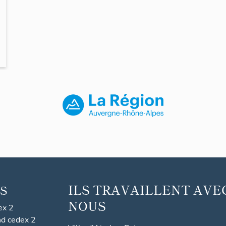
ILS TRAVAILLENT AVE
S
NOUS
ex 2
nd cedex 2