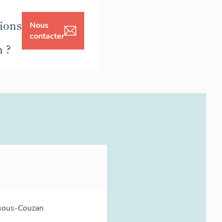
ions
Nous
contacter
n ?
sous-Couzan