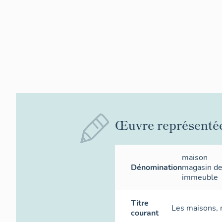
Œuvre représenté
maison
Dénomination
magasin d
immeuble
Titre
Les maisons,
courant