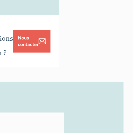
ions
Nous
contacter
n ?