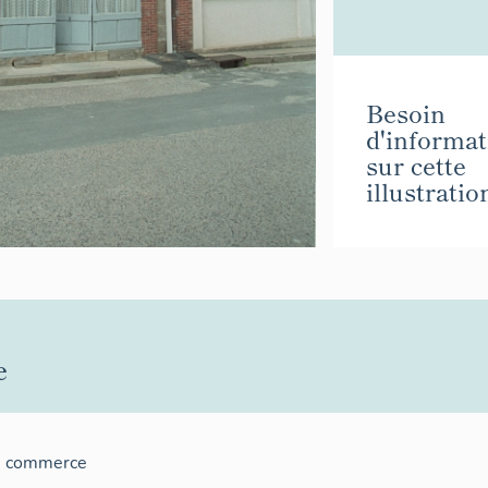
Besoin
d'informat
sur cette
illustratio
e
e commerce