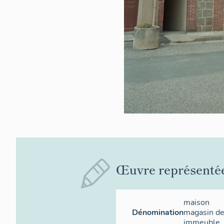
Œuvre représenté
maison
Dénomination
magasin d
immeuble