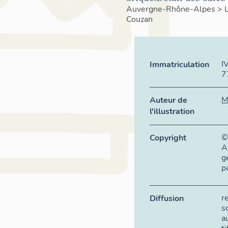
Auvergne-Rhône-Alpes
>
Couzan
I
Immatriculation
7
M
Auteur de
l'illustration
©
Copyright
A
g
p
r
Diffusion
s
a