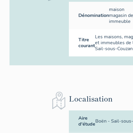
maison
Dénomination
magasin d
immeuble
Les maisons, ma
Titre
et immeubles de
courant
Sail-sous-Couzan
Localisation
Aire
Boën - Sail-sous
d'étude