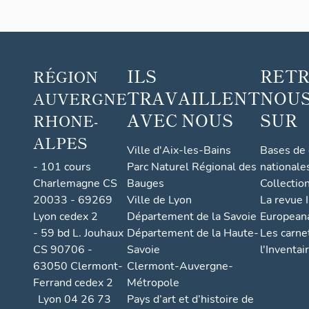
ubles
de la
com
mune
ILS
RET
RÉGION
de
TRAVAILLENT
NOUS
AUVERGNE
Sail-
sous-
AVEC NOUS
SUR
RHONE-
Couz
ALPES
an
Ville d'Aix-les-Bains
Bases de
- 101 cours
Parc Naturel Régional des
nationale
Charlemagne CS
Bauges
Collectio
20033 - 69269
Ville de Lyon
La revue I
Lyon cedex 2
Département de la Savoie
European
- 59 bd L. Jouhaux
Département de la Haute-
Les carne
CS 90706 -
Savoie
l'Inventai
63050 Clermont-
Clermont-Auvergne-
Ferrand cedex 2
Métropole
Lyon 04 26 73
Pays d’art et d’histoire de