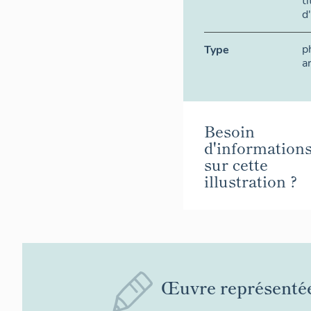
t
d
p
Type
a
Besoin
d'information
sur cette
illustration ?
Œuvre représenté