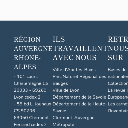
imme
ubles
de la
com
mune
ILS
RET
RÉGION
de
TRAVAILLENT
NOUS
AUVERGNE
Sail-
sous-
AVEC NOUS
SUR
RHONE-
Couz
ALPES
an
Ville d'Aix-les-Bains
Bases de
- 101 cours
Parc Naturel Régional des
nationale
Charlemagne CS
Bauges
Collectio
20033 - 69269
Ville de Lyon
La revue I
Lyon cedex 2
Département de la Savoie
European
- 59 bd L. Jouhaux
Département de la Haute-
Les carne
CS 90706 -
Savoie
l'Inventai
63050 Clermont-
Clermont-Auvergne-
Ferrand cedex 2
Métropole