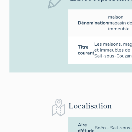
maison
Dénomination
magasin d
immeuble
Les maisons, ma
Titre
et immeubles de
courant
Sail-sous-Couzan
Localisation
Aire
Boën - Sail-sous
d'étude