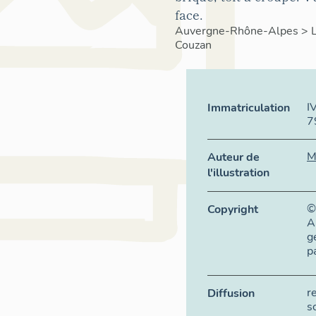
face.
Auvergne-Rhône-Alpes
>
Couzan
I
Immatriculation
7
M
Auteur de
l'illustration
©
Copyright
A
g
p
r
Diffusion
s