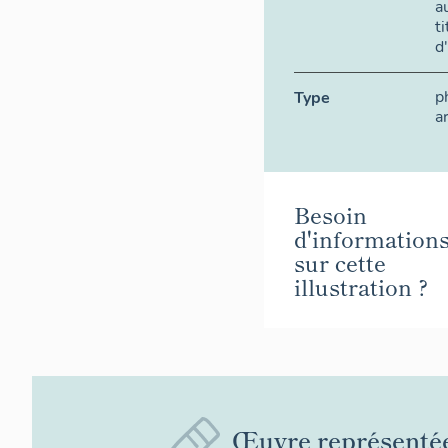
a
t
d
p
Type
a
Besoin
d'information
sur cette
illustration ?
Œuvre représenté