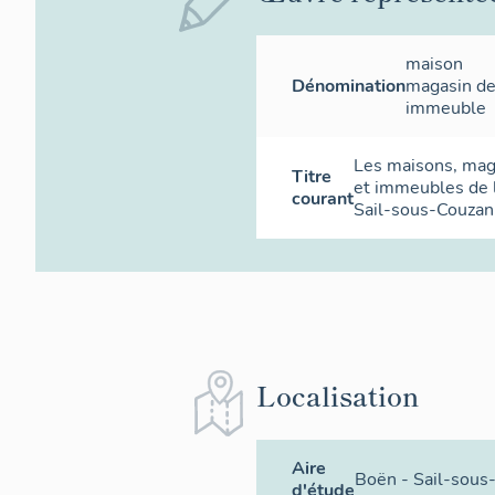
maison
Dénomination
magasin d
immeuble
Les maisons, ma
Titre
et immeubles de
courant
Sail-sous-Couzan
Localisation
Aire
Boën - Sail-sous
d'étude