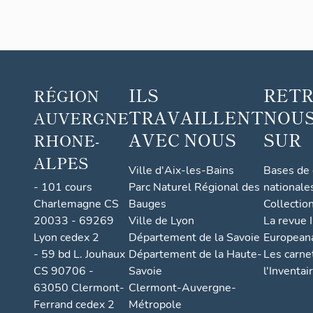
imme
ubles
de la
com
mune
ILS
RET
RÉGION
de
TRAVAILLENT
NOUS
AUVERGNE
Sail-
sous-
AVEC NOUS
SUR
RHONE-
Couz
ALPES
an
Ville d'Aix-les-Bains
Bases de
- 101 cours
Parc Naturel Régional des
nationale
Charlemagne CS
Bauges
Collectio
20033 - 69269
Ville de Lyon
La revue I
Lyon cedex 2
Département de la Savoie
European
- 59 bd L. Jouhaux
Département de la Haute-
Les carne
CS 90706 -
Savoie
l'Inventai
63050 Clermont-
Clermont-Auvergne-
Ferrand cedex 2
Métropole