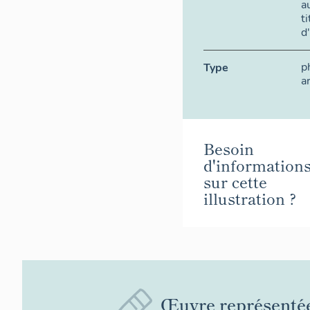
a
t
d
p
Type
a
Besoin
d'information
sur cette
illustration ?
Œuvre représenté