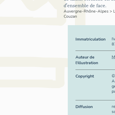
d'ensemble de face.
Auvergne-Rhône-Alpes
>
Couzan
I
Immatriculation
8
M
Auteur de
l'illustration
©
Copyright
A
g
p
r
Diffusion
s