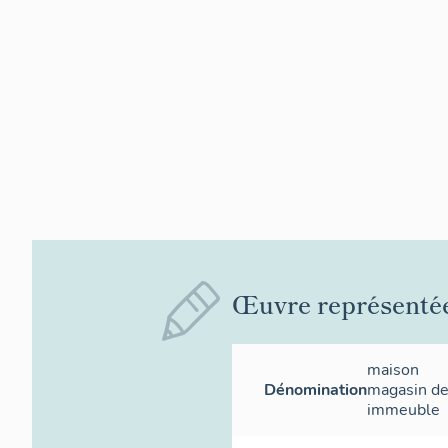
Œuvre représenté
maison
Dénomination
magasin d
immeuble