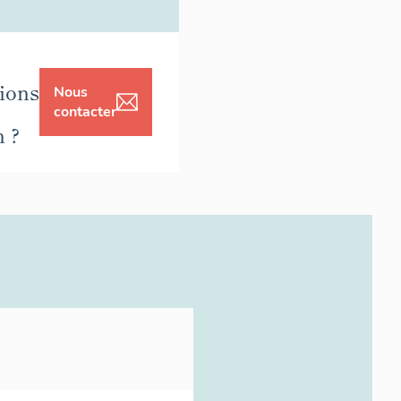
ions
Nous
contacter
n ?