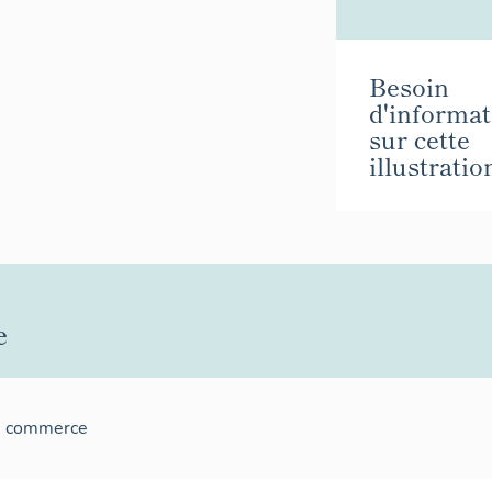
Besoin
d'informat
sur cette
illustratio
e
e commerce