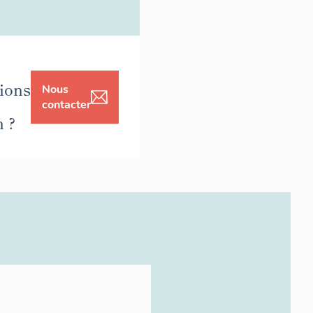
ions
Nous
contacter
n ?