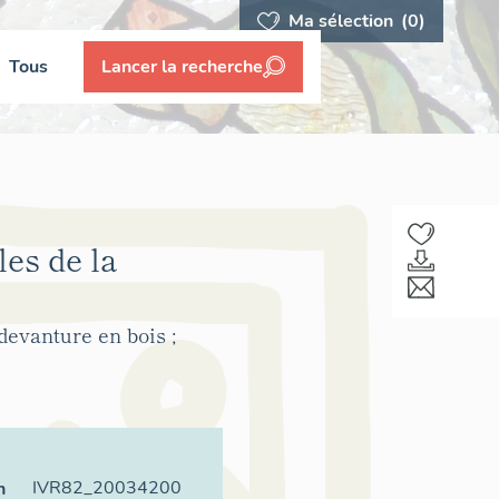
Ma sélection
(0)
Tous
Lancer la recherche
es de la
evanture en bois ;
IVR82_20034200
n