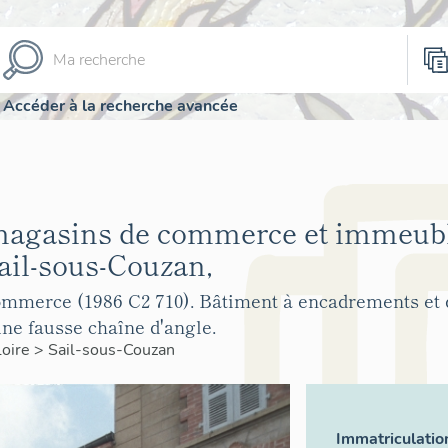
Accéder à la recherche avancée
magasins de commerce et immeubl
il-sous-Couzan,
mmerce (1986 C2 710). Bâtiment à encadrements et d
ne fausse chaîne d'angle.
Loire
>
Sail-sous-Couzan
Immatriculatio