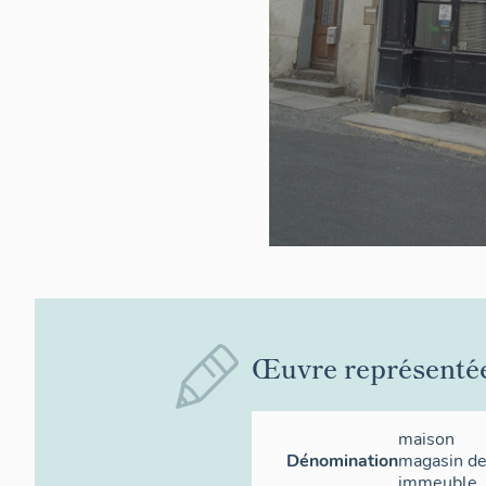
Œuvre représenté
maison
Dénomination
magasin d
immeuble