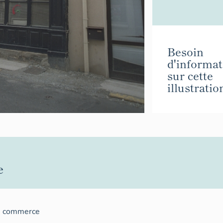
Besoin
d'informat
sur cette
illustratio
e
e commerce