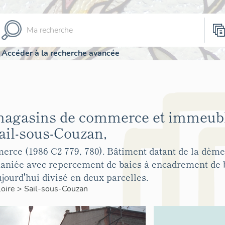
Accéder à la recherche avancée
magasins de commerce et immeubl
il-sous-Couzan,
rce (1986 C2 779, 780). Bâtiment datant de la dème 
aniée avec repercement de baies à encadrement de b
ourd'hui divisé en deux parcelles.
Loire
>
Sail-sous-Couzan