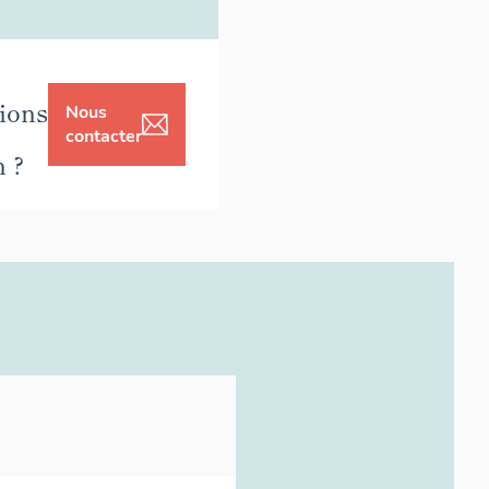
ions
Nous
contacter
n ?