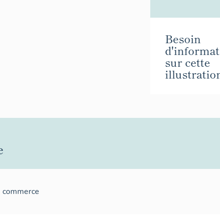
Besoin
d'informat
sur cette
illustratio
e
e commerce