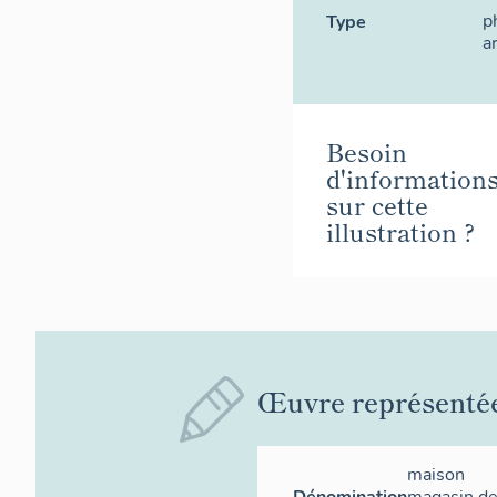
p
Type
a
Besoin
d'information
sur cette
illustration ?
Œuvre représenté
maison
Dénomination
magasin d