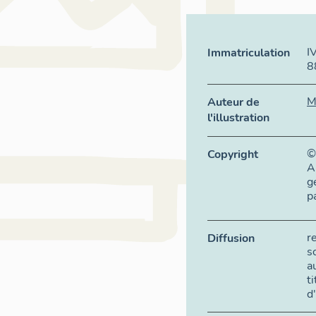
I
Immatriculation
8
M
Auteur de
l'illustration
©
Copyright
A
g
p
r
Diffusion
s
a
t
d