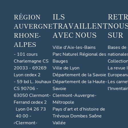
com
mune
ILS
RET
RÉGION
de
TRAVAILLENT
NOUS
AUVERGNE
Sail-
sous-
AVEC NOUS
SUR
RHONE-
Couz
ALPES
an
Ville d'Aix-les-Bains
Bases de
- 101 cours
Parc Naturel Régional des
nationale
Charlemagne CS
Bauges
Collectio
20033 - 69269
Ville de Lyon
La revue I
Lyon cedex 2
Département de la Savoie
European
- 59 bd L. Jouhaux
Département de la Haute-
Les carne
CS 90706 -
Savoie
l'Inventai
63050 Clermont-
Clermont-Auvergne-
Ferrand cedex 2
Métropole
Lyon 04 26 73
Pays d’art et d’histoire de
40 00 -
Trévoux Dombes Saône
Clermont-
Vallée