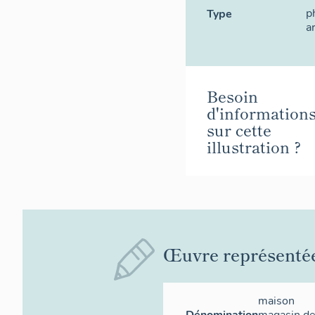
p
Type
a
Besoin
d'information
sur cette
illustration ?
Œuvre représenté
maison
Dénomination
magasin d