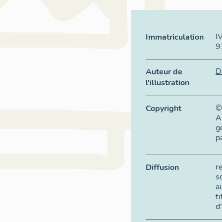
I
Immatriculation
9
D
Auteur de
l'illustration
©
Copyright
A
g
p
r
Diffusion
s
a
t
d