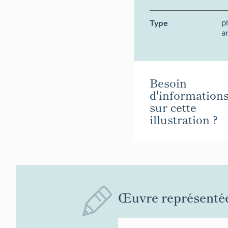
p
Type
a
Besoin
d'information
sur cette
illustration ?
Œuvre représenté