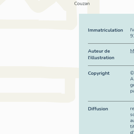
Couzan
I
Immatriculation
9
M
Auteur de
l'illustration
©
Copyright
A
g
p
r
Diffusion
s
a
t
d