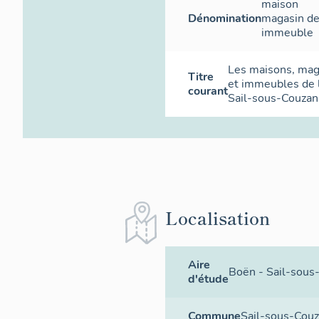
maison
Dénomination
magasin d
immeuble
Les maisons, ma
Titre
et immeubles de
courant
Sail-sous-Couzan
Localisation
Aire
Boën - Sail-sous
d'étude
Commune
Sail-sous-Cou