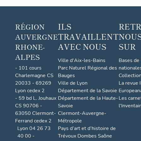
de la
com
mune
ILS
RET
RÉGION
de
TRAVAILLENT
NOUS
AUVERGNE
Sail-
sous-
AVEC NOUS
SUR
RHONE-
Couz
ALPES
an
Ville d'Aix-les-Bains
Bases de
- 101 cours
Parc Naturel Régional des
nationale
Charlemagne CS
Bauges
Collectio
20033 - 69269
Ville de Lyon
La revue I
Lyon cedex 2
Département de la Savoie
European
- 59 bd L. Jouhaux
Département de la Haute-
Les carne
CS 90706 -
Savoie
l'Inventai
63050 Clermont-
Clermont-Auvergne-
Ferrand cedex 2
Métropole
Lyon 04 26 73
Pays d’art et d’histoire de
40 00 -
Trévoux Dombes Saône