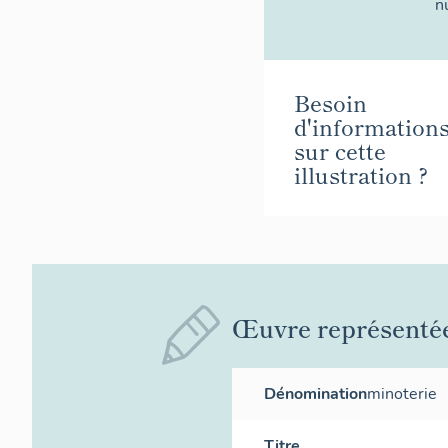
n
Besoin
d'information
sur cette
illustration ?
Œuvre représenté
Dénomination
minoterie
Titre