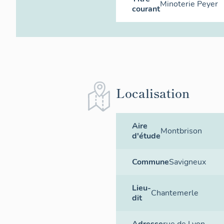
Minoterie Peyer
courant
Localisation
Aire
Montbrison
d'étude
Commune
Savigneux
Lieu-
Chantemerle
dit
Adresse
rue de Lyon