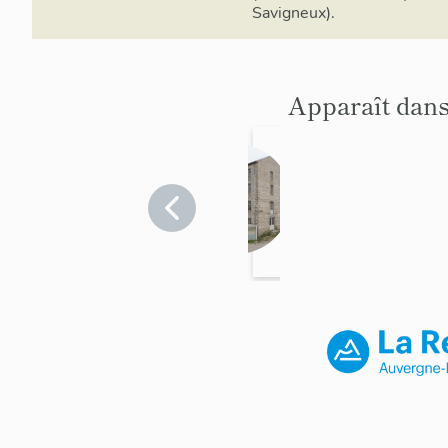
Savigneux).
Apparaît dans
Minoter
ie Peyer
Loire
>
Savigneux