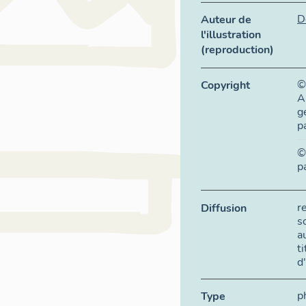
D
Auteur de
l'illustration
(reproduction)
©
Copyright
A
g
p
©
p
r
Diffusion
s
a
t
d
p
Type