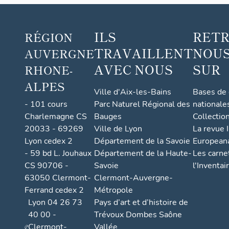
ILS
RET
RÉGION
TRAVAILLENT
NOUS
AUVERGNE
AVEC NOUS
SUR
RHONE-
ALPES
Ville d'Aix-les-Bains
Bases de
- 101 cours
Parc Naturel Régional des
nationale
Charlemagne CS
Bauges
Collectio
20033 - 69269
Ville de Lyon
La revue I
Lyon cedex 2
Département de la Savoie
European
- 59 bd L. Jouhaux
Département de la Haute-
Les carne
CS 90706 -
Savoie
l'Inventai
63050 Clermont-
Clermont-Auvergne-
Ferrand cedex 2
Métropole
Lyon 04 26 73
Pays d’art et d’histoire de
40 00 -
Trévoux Dombes Saône
Clermont-
Vallée