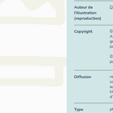
D
Auteur de
l'illustration
(reproduction)
©
Copyright
A
g
p
©
p
r
Diffusion
s
a
t
d
p
Type