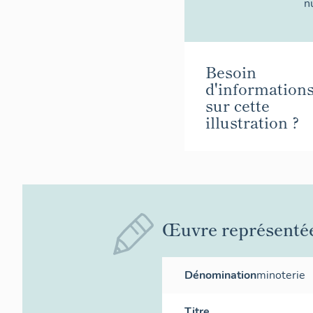
n
Besoin
d'information
sur cette
illustration ?
Œuvre représenté
Dénomination
minoterie
Titre