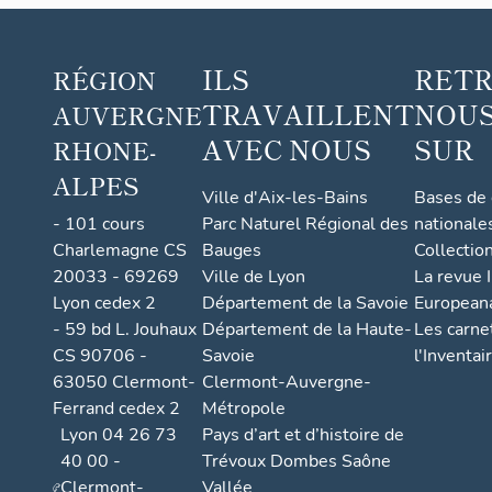
ILS
RET
RÉGION
TRAVAILLENT
NOUS
AUVERGNE
AVEC NOUS
SUR
RHONE-
ALPES
Ville d'Aix-les-Bains
Bases de
- 101 cours
Parc Naturel Régional des
nationale
Charlemagne CS
Bauges
Collectio
20033 - 69269
Ville de Lyon
La revue I
Lyon cedex 2
Département de la Savoie
European
- 59 bd L. Jouhaux
Département de la Haute-
Les carne
CS 90706 -
Savoie
l'Inventai
63050 Clermont-
Clermont-Auvergne-
Ferrand cedex 2
Métropole
Lyon 04 26 73
Pays d’art et d’histoire de
40 00 -
Trévoux Dombes Saône
Clermont-
Vallée