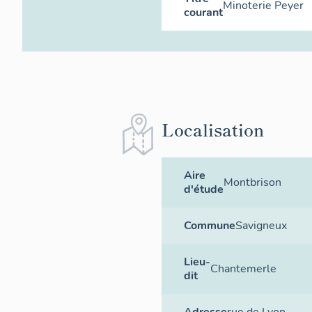
Minoterie Peyer
courant
Localisation
Aire
Montbrison
d'étude
Commune
Savigneux
Lieu-
Chantemerle
dit
Adresse
rue de Lyon