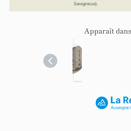
Savigneux).
Apparaît dans
Minoter
ie Peyer
Loire
>
Savigneux