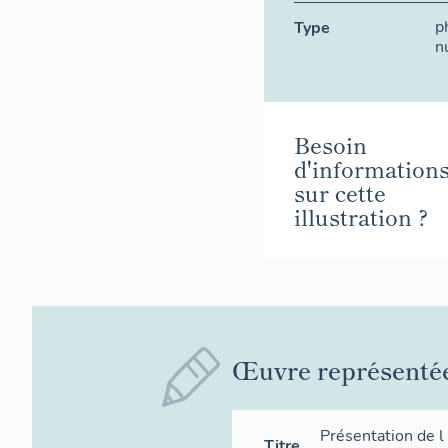
p
Type
n
Besoin
d'information
sur cette
illustration ?
Œuvre représenté
Présentation de l
Titre