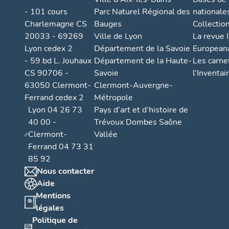
- 101 cours
Parc Naturel Régional des
nationale
Charlemagne CS
Bauges
Collectio
20033 - 69269
Ville de Lyon
La revue I
Lyon cedex 2
Département de la Savoie
European
- 59 bd L. Jouhaux
Département de la Haute-
Les carne
CS 90706 -
Savoie
l'Inventai
63050 Clermont-
Clermont-Auvergne-
Ferrand cedex 2
Métropole
Lyon 04 26 73
Pays d’art et d’histoire de
40 00 -
Trévoux Dombes Saône
Clermont-
Vallée
Ferrand 04 73 31
85 92
Nous contacter
Aide
Mentions
légales
Politique de