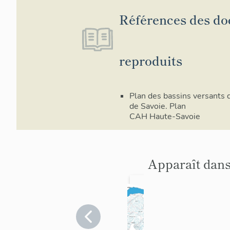
Références des d
reproduits
Plan des bassins versants 
de Savoie. Plan
CAH Haute-Savoie
Apparaît dans
HAU
TE-
SAV
Haute-
Savoie