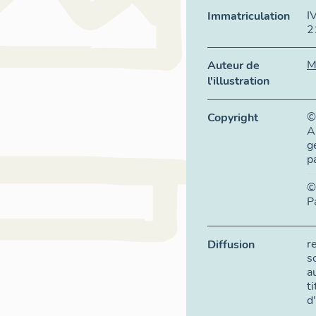
I
Immatriculation
2
M
Auteur de
l'illustration
©
Copyright
A
g
p
©
P
r
Diffusion
s
a
t
d