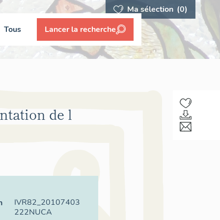
Ma sélection
(0)
Tous
Lancer la recherche
tation de l
IVR82_20107403
n
222NUCA