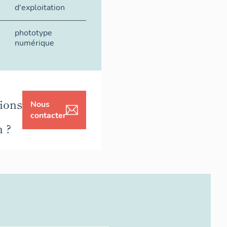
d'exploitation
phototype
numérique
ions
Nous
contacter
n ?