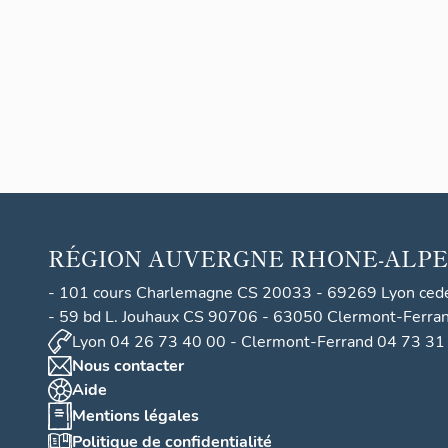
ulique
:
prése
ntatio
n de l
´étud
e
RÉGION
AUVERGNE RHONE-ALPE
- 101 cours Charlemagne CS 20033 - 69269 Lyon ced
- 59 bd L. Jouhaux CS 90706 - 63050 Clermont-Ferra
Lyon 04 26 73 40 00 - Clermont-Ferrand 04 73 31
Nous contacter
Aide
Mentions légales
Politique de confidentialité