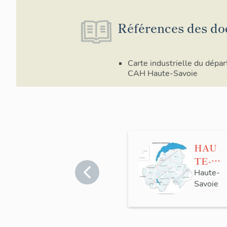
Références des do
Carte industrielle du dépa
CAH Haute-Savoie
HAU
TE-
SAVO
Haute-
Savoie
IE
Patri
moine
hydra